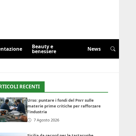
Beauty e
entazione
News
benessere
RTICOLI RECENTI
Urso: puntare i fondi del Pnrr sulle
materie prime critiche per rafforzare
l’industria
7 Agosto 2026
Sicilia da record per le tartarughe