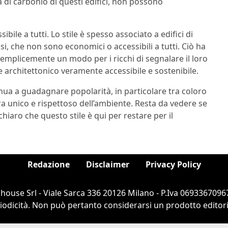
a di carbonio di questi edifici, non possono
ibile a tutti. Lo stile è spesso associato a edifici di
si, che non sono economici o accessibili a tutti. Ciò ha
semplicemente un modo per i ricchi di segnalare il loro
e architettonico veramente accessibile e sostenibile.
nua a guadagnare popolarità, in particolare tra coloro
ura unico e rispettoso dell’ambiente. Resta da vedere se
iaro che questo stile è qui per restare per il
Redazione
Disclaimer
Privacy Policy
ouse Srl - Viale Sarca 336 20126 Milano - P.Iva 06933670967
dicità. Non può pertanto considerarsi un prodotto editorial