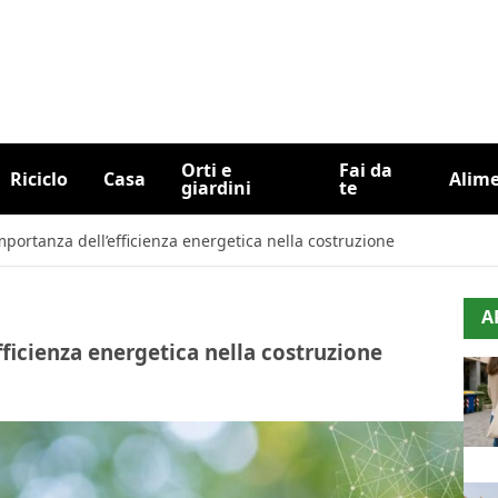
Orti e
Fai da
Riciclo
Casa
Alim
giardini
te
’importanza dell’efficienza energetica nella costruzione
A
efficienza energetica nella costruzione