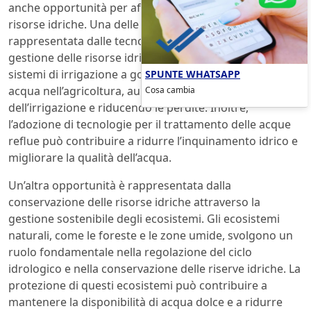
anche opportunità per affrontare i problemi legati alle
risorse idriche. Una delle principali opportunità è
rappresentata dalle tecnologie sostenibili per la
gestione delle risorse idriche. Ad esempio, l’uso di
SPUNTE WHATSAPP
sistemi di irrigazione a goccia può ridurre il consumo di
Cosa cambia
acqua nell’agricoltura, aumentando l’efficienza
dell’irrigazione e riducendo le perdite. Inoltre,
l’adozione di tecnologie per il trattamento delle acque
reflue può contribuire a ridurre l’inquinamento idrico e
migliorare la qualità dell’acqua.
Un’altra opportunità è rappresentata dalla
conservazione delle risorse idriche attraverso la
gestione sostenibile degli ecosistemi. Gli ecosistemi
naturali, come le foreste e le zone umide, svolgono un
ruolo fondamentale nella regolazione del ciclo
idrologico e nella conservazione delle riserve idriche. La
protezione di questi ecosistemi può contribuire a
mantenere la disponibilità di acqua dolce e a ridurre