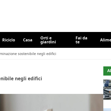
Orti e
Fai da
Riciclo
Casa
Alim
giardini
te
uminazione sostenibile negli edifici
A
ibile negli edifici