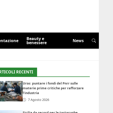
Beauty e
entazione
News
benessere
RTICOLI RECENTI
Urso: puntare i fondi del Pnrr sulle
materie prime critiche per rafforzare
l’industria
7 Agosto 2026
Sicilia da record per le tartarughe