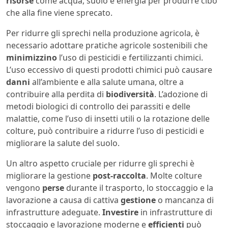
risorse
come acqua, suolo e energia per produrre cibo
che alla fine viene sprecato.
Per ridurre gli sprechi nella produzione agricola, è
necessario adottare pratiche agricole sostenibili che
minimizzino
l’uso di pesticidi e fertilizzanti chimici.
L’uso eccessivo di questi prodotti chimici può causare
danni
all’ambiente e alla salute umana, oltre a
contribuire alla perdita di
biodiversità
. L’adozione di
metodi biologici di controllo dei parassiti e delle
malattie, come l’uso di insetti utili o la rotazione delle
colture, può contribuire a ridurre l’uso di pesticidi e
migliorare la salute del suolo.
Un altro aspetto cruciale per ridurre gli sprechi è
migliorare la gestione
post-raccolta
. Molte colture
vengono
perse
durante il trasporto, lo stoccaggio e la
lavorazione a causa di cattiva
gestione
o mancanza di
infrastrutture adeguate.
Investire
in infrastrutture di
stoccaggio e lavorazione moderne e
efficienti
può