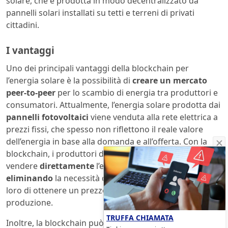
solare, che è prodotta in modo decentralizzato da
pannelli solari installati su tetti e terreni di privati
cittadini.
I vantaggi
Uno dei principali vantaggi della blockchain per
l’energia solare è la possibilità di
creare un mercato
peer-to-peer
per lo scambio di energia tra produttori e
consumatori. Attualmente, l’energia solare prodotta dai
pannelli fotovoltaici
viene venduta alla rete elettrica a
prezzi fissi, che spesso non riflettono il reale valore
dell’energia in base alla domanda e all’offerta. Con la
blockchain, i produttori di energia solare possono
vendere
direttamente
l’energia ai consumatori,
eliminando
la necessità di intermediari e consentendo
loro di ottenere un prezzo
più equo
per la loro
produzione.
TRUFFA CHIAMATA
Inoltre, la blockchain può essere utilizzata per
tracciare