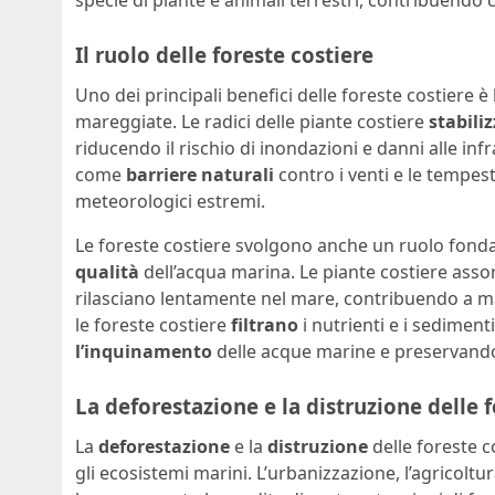
specie di piante e animali terrestri, contribuendo co
Il ruolo delle foreste costiere
Uno dei principali benefici delle foreste costiere è
mareggiate. Le radici delle piante costiere
stabili
riducendo il rischio di inondazioni e danni alle inf
come
barriere naturali
contro i venti e le tempes
meteorologici estremi.
Le foreste costiere svolgono anche un ruolo fond
qualità
dell’acqua marina. Le piante costiere asso
rilasciano lentamente nel mare, contribuendo a m
le foreste costiere
filtrano
i nutrienti e i sediment
l’inquinamento
delle acque marine e preservando 
La deforestazione e la distruzione delle 
La
deforestazione
e la
distruzione
delle foreste 
gli ecosistemi marini. L’urbanizzazione, l’agricoltu