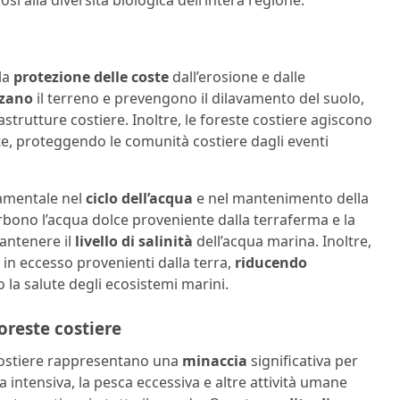
sì alla diversità biologica dell’intera regione.
 la
protezione delle coste
dall’erosione e dalle
zzano
il terreno e prevengono il dilavamento del suolo,
rastrutture costiere. Inoltre, le foreste costiere agiscono
te, proteggendo le comunità costiere dagli eventi
amentale nel
ciclo dell’acqua
e nel mantenimento della
rbono l’acqua dolce proveniente dalla terraferma e la
antenere il
livello di salinità
dell’acqua marina. Inoltre,
i in eccesso provenienti dalla terra,
riducendo
la salute degli ecosistemi marini.
foreste costiere
costiere rappresentano una
minaccia
significativa per
ra intensiva, la pesca eccessiva e altre attività umane