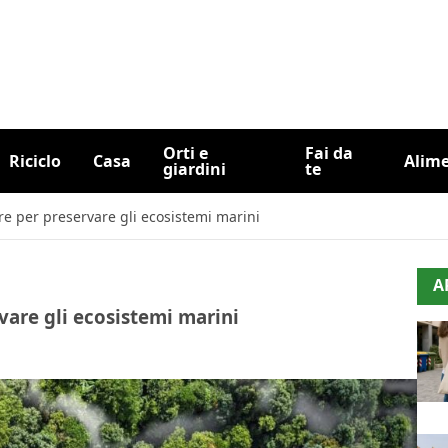
Orti e
Fai da
Riciclo
Casa
Alim
giardini
te
re per preservare gli ecosistemi marini
A
vare gli ecosistemi marini