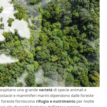
he ospitano una grande
varietà
di specie animali e
 crostacei e mammiferi marini dipendono dalle foreste
te foreste forniscono
rifugio e nutrimento
per molte