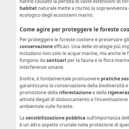
hanno causato la perdita di vaste estensioni di fo
habitat
naturale mette a rischio la sopravvivenza
ecologico degli ecosistemi marini.
Come agire per proteggere le foreste cos
Per proteggere le foreste costiere e preservare gl
conservazione
efficaci. Una delle strategie più i
includano non solo le acque marine, ma anche le f
fungono da
santuari
per la fauna e la flora mari
interferenze umane.
Inoltre, è fondamentale promuovere
pratiche sos
garantiscano la conservazione della biodiversità e 
promozione della
riforestazione
e della
rigenera
attività illegali di disboscamento e l’incentivazione
ambientale sulle foreste.
La
sensibilizzazione pubblica
sull’importanza dell
è un altro aspetto cruciale nella protezione di ques