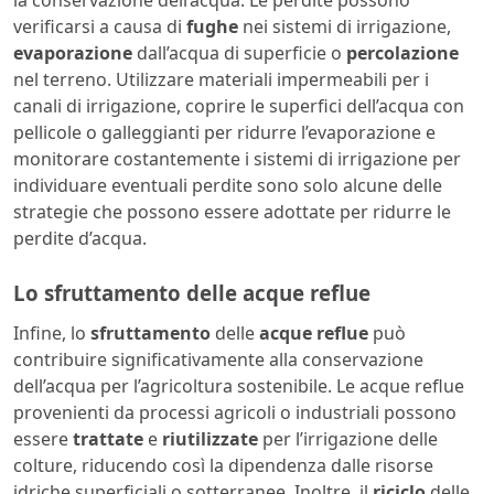
la conservazione dell’acqua. Le perdite possono
verificarsi a causa di
fughe
nei sistemi di irrigazione,
evaporazione
dall’acqua di superficie o
percolazione
nel terreno. Utilizzare materiali impermeabili per i
canali di irrigazione, coprire le superfici dell’acqua con
pellicole o galleggianti per ridurre l’evaporazione e
monitorare costantemente i sistemi di irrigazione per
individuare eventuali perdite sono solo alcune delle
strategie che possono essere adottate per ridurre le
perdite d’acqua.
Lo sfruttamento delle acque reflue
Infine, lo
sfruttamento
delle
acque
reflue
può
contribuire significativamente alla conservazione
dell’acqua per l’agricoltura sostenibile. Le acque reflue
provenienti da processi agricoli o industriali possono
essere
trattate
e
riutilizzate
per l’irrigazione delle
colture, riducendo così la dipendenza dalle risorse
idriche superficiali o sotterranee. Inoltre, il
riciclo
delle