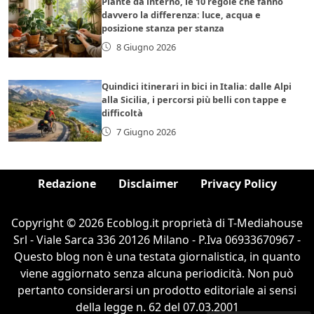
Piante da interno, le 10 regole che fanno
davvero la differenza: luce, acqua e
posizione stanza per stanza
8 Giugno 2026
Quindici itinerari in bici in Italia: dalle Alpi
alla Sicilia, i percorsi più belli con tappe e
difficoltà
7 Giugno 2026
Redazione
Disclaimer
Privacy Policy
Copyright © 2026 Ecoblog.it proprietà di T-Mediahouse
Srl - Viale Sarca 336 20126 Milano - P.Iva 06933670967 -
Questo blog non è una testata giornalistica, in quanto
viene aggiornato senza alcuna periodicità. Non può
pertanto considerarsi un prodotto editoriale ai sensi
della legge n. 62 del 07.03.2001