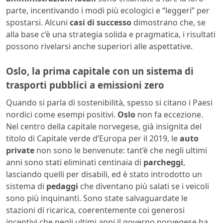
parte, incentivando i modi più ecologici e “leggeri” per
spostarsi. Alcuni
casi di successo
dimostrano che, se
alla base c’è una strategia solida e pragmatica, i risultati
possono rivelarsi anche superiori alle aspettative.
Oslo, la prima capitale con un sistema di
trasporti pubblici a emissioni zero
Quando si parla di sostenibilità, spesso si citano i Paesi
nordici come esempi positivi.
Oslo
non fa eccezione.
Nel centro della capitale norvegese, già insignita del
titolo di Capitale verde d’Europa per il 2019, le
auto
private
non sono le benvenute: tant’è che negli ultimi
anni sono stati eliminati centinaia di
parcheggi
,
lasciando quelli per disabili, ed è stato introdotto un
sistema di
pedaggi
che diventano più salati se i veicoli
sono più inquinanti. Sono state salvaguardate le
stazioni di ricarica, coerentemente coi generosi
incentivi che negli ultimi anni il governo norvegese ha