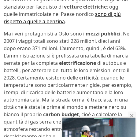
stanziato per l’acquisto di
vetture elettriche
: oggi
quelle immatricolate nel Paese nordico
sono di più
rispetto a quelle a benzina
.
Ma i veri protagonisti a Oslo sono i
mezzi pubblici
. Nel
2007 i viaggi totali sono stati 228 milioni, dieci anni
dopo erano 371 milioni. L’aumento, quindi, è del 63%.
L’amministrazione si è prefissata una tabella di marcia
serrata per la completa
elettrificazione
di autobus e
battelli, per azzerare del tutto le loro emissioni entro il
2028. Certamente esistono delle
criticità
: quando le
temperature sono particolarmente rigide, per esempio,
i tempi di ricarica delle batterie aumentano e la loro
autonomia cala. Ma la strada ormai è tracciata, in una
città che è stata la prima al mondo a mettere nero su
bianco il proprio
carbon budget
, cioè a calcolare la
quantità di gas serra che può ancora emettere in
atmosfera restando entro la soglia degli 1,5 gradi di
riscaldamento globale.