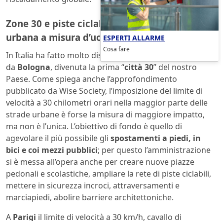
Zone 30 e piste ciclabili per una mobilità
urbana a misura d’uomo
ESPERTI ALLARME
Cosa fare
In Italia ha fatto molto discutere la direzione intrapresa
da
Bologna
, divenuta la prima “
città 30
” del nostro
Paese. Come spiega anche l’approfondimento
pubblicato da Wise Society, l’imposizione del limite di
velocità a 30 chilometri orari nella maggior parte delle
strade urbane è forse la misura di maggiore impatto,
ma non è l’unica. L’obiettivo di fondo è quello di
agevolare il più possibile gli
spostamenti a piedi, in
bici e coi mezzi pubblici
; per questo l’amministrazione
si è messa all’opera anche per creare nuove piazze
pedonali e scolastiche, ampliare la rete di piste ciclabili,
mettere in sicurezza incroci, attraversamenti e
marciapiedi, abolire barriere architettoniche.
A
Parigi
il limite di velocità a 30 km/h, cavallo di