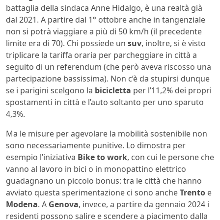
battaglia della sindaca Anne Hidalgo, è una realtà già
dal 2021. A partire dal 1° ottobre anche in tangenziale
non si potrà viaggiare a più di 50 km/h (il precedente
limite era di 70). Chi possiede un
suv
, inoltre, si è visto
triplicare la tariffa oraria per parcheggiare in città a
seguito di un referendum (che però aveva riscosso una
partecipazione bassissima). Non c’è da stupirsi dunque
se i parigini scelgono la
bicicletta
per l’11,2% dei propri
spostamenti in città e l’auto soltanto per uno sparuto
4,3%.
Ma le misure per agevolare la mobilità sostenibile non
sono necessariamente punitive. Lo dimostra per
esempio l’iniziativa
Bike to work
, con cui le persone che
vanno al lavoro in bici o in monopattino elettrico
guadagnano un piccolo bonus: tra le città che hanno
avviato questa sperimentazione ci sono anche
Trento
e
Modena
. A
Genova
, invece, a partire da gennaio 2024 i
residenti possono salire e scendere a piacimento dalla