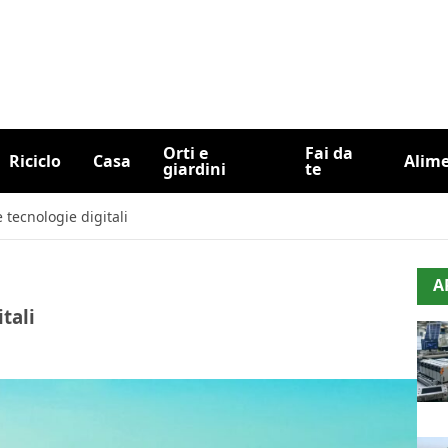
Orti e
Fai da
Riciclo
Casa
Alim
giardini
te
 tecnologie digitali
A
tali