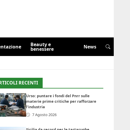
Beauty e
entazione
News
benessere
RTICOLI RECENTI
Urso: puntare i fondi del Pnrr sulle
materie prime critiche per rafforzare
l’industria
7 Agosto 2026
Sicilia da record per le tartarughe