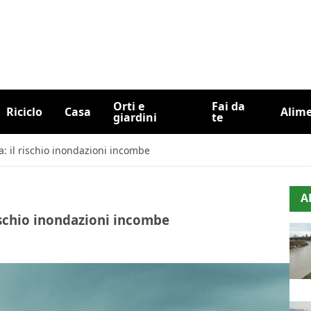
Orti e
Fai da
Riciclo
Casa
Alim
giardini
te
a: il rischio inondazioni incombe
A
rischio inondazioni incombe