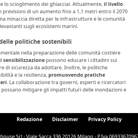
e lo scioglimento dei ghiacciai. Attualmente,
il livello
n previsioni di un aumento fino a 1,1 metri entro il 2070
 minaccia diretta per le infrastrutture e le comunità
devastanti sugli ecosistemi marini.
elle politiche sostenibili
mentale nella preparazione delle comunità costiere
 sensibilizzazione
possono educare i cittadini sui
e di sicurezza da adottare. Inoltre, le politiche
ilità e la resilienza,
promuovendo pratiche
eri
. La collaborazione tra governi, esperti e ricercatori
 possano mitigare gli impatti futuri delle inondazioni e
Redazione
Disclaimer
Privacy Policy
ouse Srl - Viale Sarca 336 20126 Milano - P.Iva 06933670967