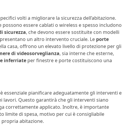
ecifici volti a migliorare la sicurezza dell’abitazione.
he possono essere cablati o wireless e spesso includono
di sicurezza
, che devono essere sostituite con modelli
presentano un altro intervento cruciale. Le
porte
della casa, offrono un elevato livello di protezione per gli
mere di videosorveglianza
, sia interne che esterne,
e inferriate
per finestre e porte costituiscono una
 è essenziale pianificare adeguatamente gli interventi e
ei lavori. Questo garantirà che gli interventi siano
ga correttamente applicato. Inoltre, è importante
o limite di spesa, motivo per cui è consigliabile
a propria abitazione.