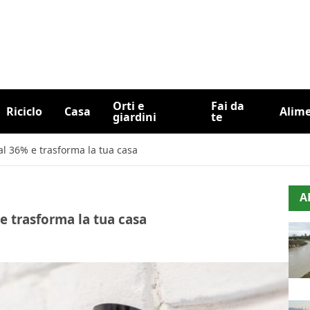
Orti e
Fai da
Riciclo
Casa
Alim
giardini
te
al 36% e trasforma la tua casa
A
e trasforma la tua casa