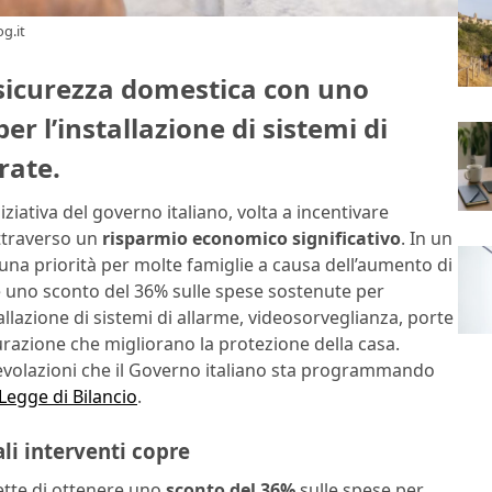
g.it
 sicurezza domestica con uno
er l’installazione di sistemi di
rate.
iativa del governo italiano, volta a incentivare
attraverso un
risparmio economico significativo
. In un
 una priorità per molte famiglie a causa dell’aumento di
e uno sconto del 36% sulle spese sostenute per
tallazione di sistemi di allarme, videosorveglianza, porte
turazione che migliorano la protezione della casa.
agevolazioni che il Governo italiano sta programmando
Legge di Bilancio
.
li interventi copre
ette di ottenere uno
sconto del 36%
sulle spese per