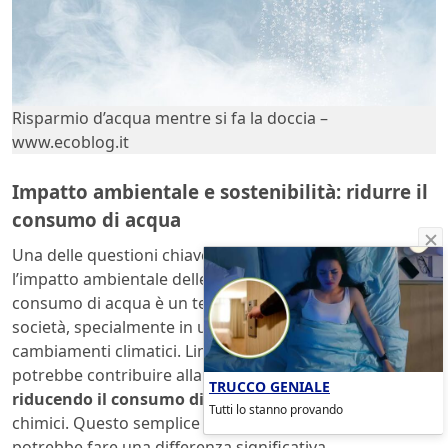
Risparmio d’acqua mentre si fa la doccia –
www.ecoblog.it
Impatto ambientale e sostenibilità: ridurre il
consumo di acqua
Una delle questioni chiave sollevate dall’esperimento è
l’impatto ambientale delle nostre abitudini igieniche. Il
consumo di acqua è un tema cruciale nella nostra
società, specialmente in un contesto di crisi idriche e
cambiamenti climatici. Limitare le docce giornaliere
potrebbe contribuire alla sostenibilità ambientale
TRUCCO GENIALE
riducendo il consumo di acqua
e l’uso di prodotti
Tutti lo stanno provando
chimici. Questo semplice cambiamento di abitudini
potrebbe fare una differenza significativa