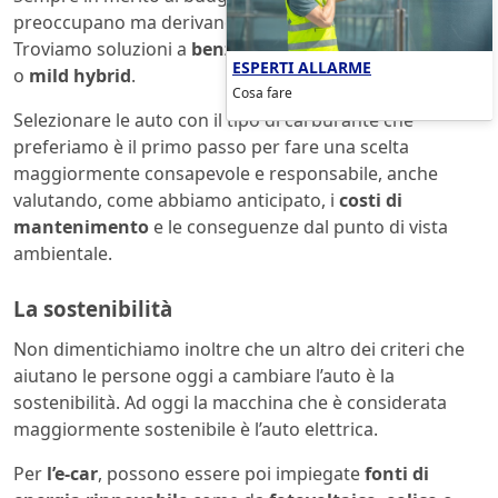
preoccupano ma derivano anche dal tipo di carburante.
Troviamo soluzioni a
benzina
, a
diesel
,
GPL
,
full hybrid
ESPERTI ALLARME
o
mild hybrid
.
Cosa fare
Selezionare le auto con il tipo di carburante che
preferiamo è il primo passo per fare una scelta
maggiormente consapevole e responsabile, anche
valutando, come abbiamo anticipato, i
costi di
mantenimento
e le conseguenze dal punto di vista
ambientale.
La sostenibilità
Non dimentichiamo inoltre che un altro dei criteri che
aiutano le persone oggi a cambiare l’auto è la
sostenibilità. Ad oggi la macchina che è considerata
maggiormente sostenibile è l’auto elettrica.
Per
l’e-car
, possono essere poi impiegate
fonti di