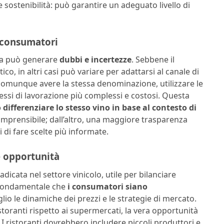
e sostenibilità: può garantire un adeguato livello di
i consumatori
tta può generare
dubbi e incertezze
. Sebbene il
co, in altri casi può variare per adattarsi al canale di
o comunque avere la stessa denominazione, utilizzare le
essi di lavorazione più complessi e costosi. Questa
 differenziare lo stesso vino in base al contesto di
omprensibile; dall’altro, una maggiore trasparenza
di fare scelte più informate.
e opportunità
adicata nel settore vinicolo, utile per bilanciare
’ fondamentale che
i consumatori siano
 le dinamiche dei prezzi e le strategie di mercato.
storanti rispetto ai supermercati, la vera opportunità
a. I ristoranti dovrebbero includere piccoli produttori e