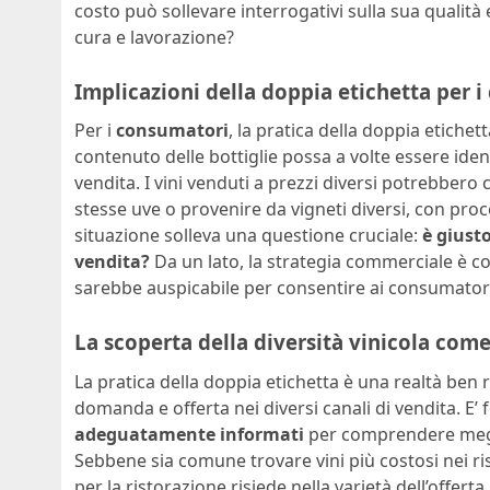
costo può sollevare interrogativi sulla sua qualità 
cura e lavorazione?
Implicazioni della doppia etichetta per 
Per i
consumatori
, la pratica della doppia etiche
contenuto delle bottiglie possa a volte essere identi
vendita. I vini venduti a prezzi diversi potrebber
stesse uve o provenire da vigneti diversi, con proc
situazione solleva una questione cruciale:
è giusto
vendita?
Da un lato, la strategia commerciale è c
sarebbe auspicabile per consentire ai consumatori 
La scoperta della diversità vinicola com
La pratica della doppia etichetta è una realtà ben r
domanda e offerta nei diversi canali di vendita. E
adeguatamente informati
per comprendere meglio
Sebbene sia comune trovare vini più costosi nei ri
per la ristorazione risiede nella varietà dell’offert