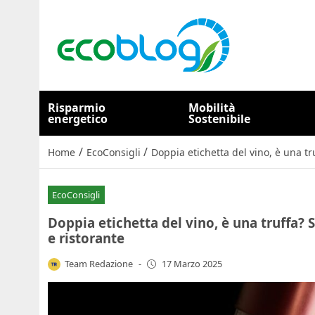
Risparmio
Mobilità
energetico
Sostenibile
/
/
Home
EcoConsigli
Doppia etichetta del vino, è una tr
EcoConsigli
Doppia etichetta del vino, è una truffa? 
e ristorante
Team Redazione
-
17 Marzo 2025