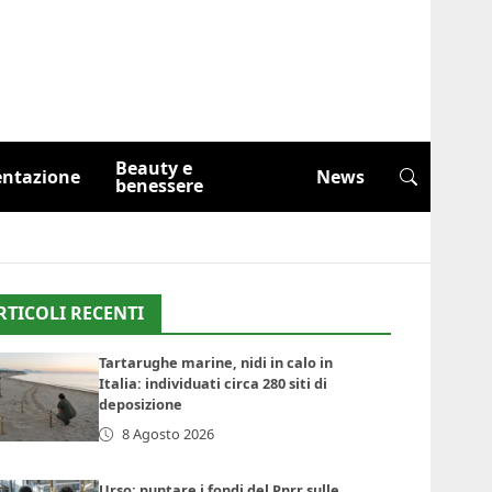
Beauty e
entazione
News
benessere
RTICOLI RECENTI
Tartarughe marine, nidi in calo in
Italia: individuati circa 280 siti di
deposizione
8 Agosto 2026
Urso: puntare i fondi del Pnrr sulle