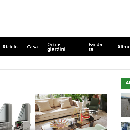
Orti e
Fai da
Riciclo
Casa
Alim
giardini
te
A