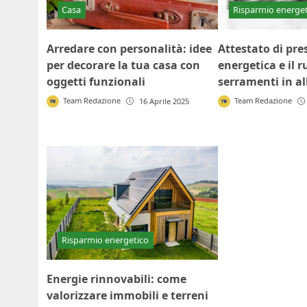
Casa
Risparmio energe
Arredare con personalità: idee
Attestato di pre
per decorare la tua casa con
energetica e il r
oggetti funzionali
serramenti in a
Team Redazione
Team Redazione
16 Aprile 2025
Risparmio energetico
Energie rinnovabili: come
valorizzare immobili e terreni