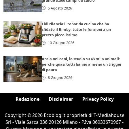
grande 3.300 campi da calcio
5 Agosto 2026
Lidl rilancia il robot da cucina che ha
sfidato il Bimby: tutte le funzioni a un
prezzo piccolissimo
10 Giugno 2026
Ansia nei cani, lo studio su 43 mila animali:
perché quasi tutti hanno almeno un trigger
di paura
8 Giugno 2026
Redazione
Disclaimer
Privacy Policy
Copyright © 2026 Ecoblog.it proprietà di T-Mediahouse
Srl - Viale Sarca 336 20126 Milano - P.Iva 06933670967 -