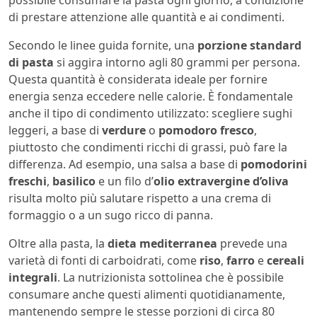
possibile consumare la pasta ogni giorno, a condizione
di prestare attenzione alle quantità e ai condimenti.
Secondo le linee guida fornite, una
porzione standard
di pasta
si aggira intorno agli 80 grammi per persona.
Questa quantità è considerata ideale per fornire
energia senza eccedere nelle calorie. È fondamentale
anche il tipo di condimento utilizzato: scegliere sughi
leggeri, a base di
verdure
o
pomodoro fresco
,
piuttosto che condimenti ricchi di grassi, può fare la
differenza. Ad esempio, una salsa a base di
pomodorini
freschi
,
basilico
e un filo d’
olio extravergine d’oliva
risulta molto più salutare rispetto a una crema di
formaggio o a un sugo ricco di panna.
Oltre alla pasta, la
dieta mediterranea
prevede una
varietà di fonti di carboidrati, come
riso
,
farro
e
cereali
integrali
. La nutrizionista sottolinea che è possibile
consumare anche questi alimenti quotidianamente,
mantenendo sempre le stesse porzioni di circa 80