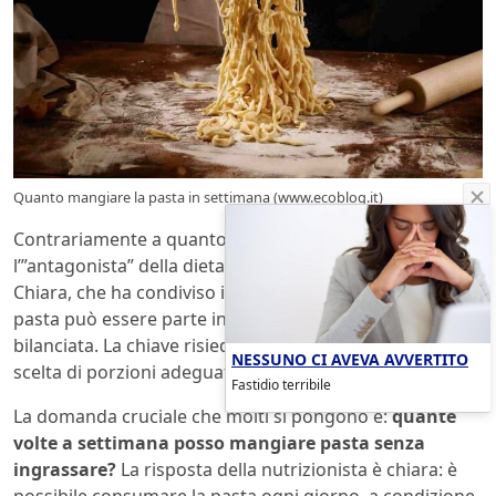
Quanto mangiare la pasta in settimana (www.ecoblog.it)
Contrariamente a quanto si pensa, la pasta non è
l’”antagonista” della dieta. Secondo la nutrizionista
Chiara, che ha condiviso i suoi consigli sui social, la
pasta può essere parte integrante di una dieta sana e
bilanciata. La chiave risiede nella
moderazione
e nella
NESSUNO CI AVEVA AVVERTITO
scelta di porzioni adeguate.
Fastidio terribile
La domanda cruciale che molti si pongono è:
quante
volte a settimana posso mangiare pasta senza
ingrassare?
La risposta della nutrizionista è chiara: è