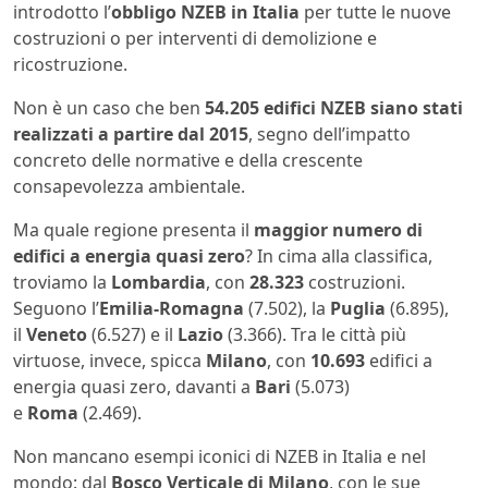
introdotto l’
obbligo NZEB in Italia
per tutte le nuove
costruzioni o per interventi di demolizione e
ricostruzione.
Non è un caso che ben
54.205 edifici NZEB siano stati
realizzati a partire dal 2015
, segno dell’impatto
concreto delle normative e della crescente
consapevolezza ambientale.
Ma quale regione presenta il
maggior numero di
edifici a energia quasi zero
? In cima alla classifica,
troviamo la
Lombardia
, con
28.323
costruzioni.
Seguono l’
Emilia-Romagna
(7.502), la
Puglia
(6.895),
il
Veneto
(6.527) e il
Lazio
(3.366). Tra le città più
virtuose, invece, spicca
Milano
, con
10.693
edifici a
energia quasi zero, davanti a
Bari
(5.073)
e
Roma
(2.469).
Non mancano esempi iconici di NZEB in Italia e nel
mondo: dal
Bosco Verticale di Milano
, con le sue