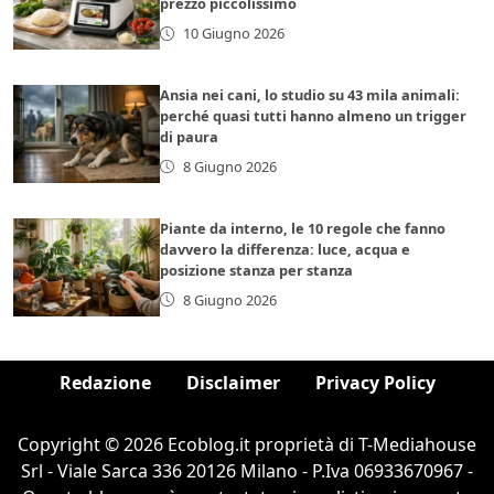
prezzo piccolissimo
10 Giugno 2026
Ansia nei cani, lo studio su 43 mila animali:
perché quasi tutti hanno almeno un trigger
di paura
8 Giugno 2026
Piante da interno, le 10 regole che fanno
davvero la differenza: luce, acqua e
posizione stanza per stanza
8 Giugno 2026
Redazione
Disclaimer
Privacy Policy
Copyright © 2026 Ecoblog.it proprietà di T-Mediahouse
Srl - Viale Sarca 336 20126 Milano - P.Iva 06933670967 -