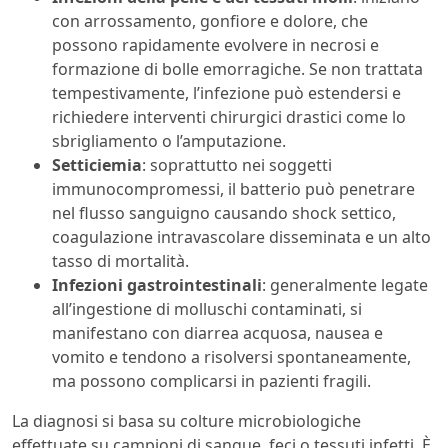
con arrossamento, gonfiore e dolore, che
possono rapidamente evolvere in necrosi e
formazione di bolle emorragiche. Se non trattata
tempestivamente, l’infezione può estendersi e
richiedere interventi chirurgici drastici come lo
sbrigliamento o l’amputazione.
Setticiemia
: soprattutto nei soggetti
immunocompromessi, il batterio può penetrare
nel flusso sanguigno causando shock settico,
coagulazione intravascolare disseminata e un alto
tasso di mortalità.
Infezioni gastrointestinali
: generalmente legate
all’ingestione di molluschi contaminati, si
manifestano con diarrea acquosa, nausea e
vomito e tendono a risolversi spontaneamente,
ma possono complicarsi in pazienti fragili.
La diagnosi si basa su colture microbiologiche
effettuate su campioni di sangue, feci o tessuti infetti. È