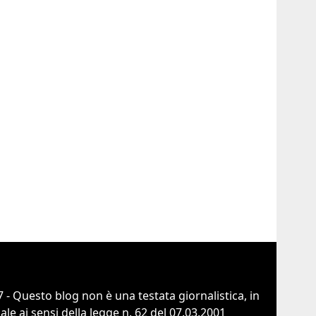
 - Questo blog non è una testata giornalistica, in
e ai sensi della legge n. 62 del 07.03.2001