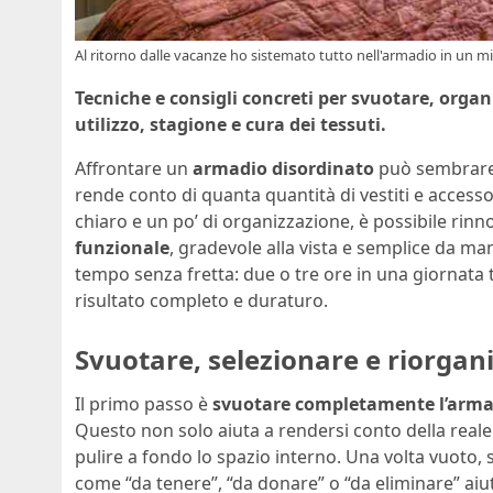
Al ritorno dalle vacanze ho sistemato tutto nell'armadio in un mi
Tecniche e consigli concreti per svuotare, organ
utilizzo, stagione e cura dei tessuti.
Affrontare un
armadio disordinato
può sembrare 
rende conto di quanta quantità di vestiti e access
chiaro e un po’ di organizzazione, è possibile ri
funzionale
, gradevole alla vista e semplice da ma
tempo senza fretta: due o tre ore in una giornata 
risultato completo e duraturo.
Svuotare, selezionare e riorgani
Il primo passo è
svuotare completamente l’arma
Questo non solo aiuta a rendersi conto della real
pulire a fondo lo spazio interno. Una volta vuoto,
come “da tenere”, “da donare” o “da eliminare” aiu