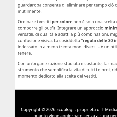
guardaroba consente di eliminare per tempo ciò che
inutilmente.
Ordinare i vestiti
per colore
non è solo una scelta 
comporre gli outfit. Integrare un approccio
minim
versatili, di qualità e adatti a più combinazioni, m
confusione visiva. La cosiddetta “
regola delle 30 
indossato in almeno trenta modi diversi – è un ott
tenere.
Con un’organizzazione studiata e costante, l’arm
strumento che semplifica la vita di tutti i giorni,
momento dedicato alla scelta dei vestiti.
Copyright © 2026 Ecoblog.it proprietà di T-Mediah
quanto viene aggiornato senza alcuna perio