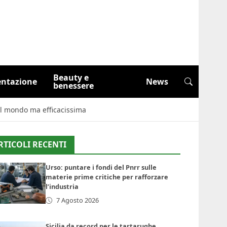
Beauty e
entazione
News
benessere
 il mondo ma efficacissima
RTICOLI RECENTI
Urso: puntare i fondi del Pnrr sulle
materie prime critiche per rafforzare
l’industria
7 Agosto 2026
Sicilia da record per le tartarughe