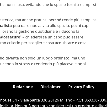
 non si usa, evitando che lo spazio torni a riempirsi
estetica, ma anche pratica, perché rende più semplice
alista
può dare nuova vita allo spazio: pochi capi
igliorano la gestione quotidiana e riducono la
indossature
” – chiedersi se un capo può essere
imo criterio per scegliere cosa acquistare e cosa
adio diventa non solo un luogo ordinato, ma uno
 riducendo lo stress e rendendo più piacevole ogni
Redazione
Disclaimer
Privacy Policy
ouse Srl - Viale Sarca 336 20126 Milano - P.Iva 06933670967
dicità. Non può pertanto considerarsi un prodotto editorial