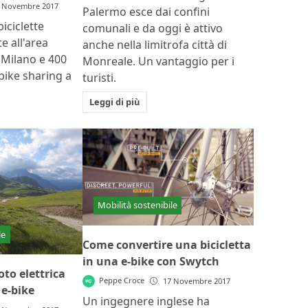
 Novembre 2017
Palermo esce dai confini
biciclette
comunali e da oggi è attivo
e all'area
anche nella limitrofa città di
 Milano e 400
Monreale. Un vantaggio per i
l bike sharing a
turisti.
Leggi di più
Mobilità sostenibile
le
Come convertire una bicicletta
in una e-bike con Swytch
to elettrica
Peppe Croce
17 Novembre 2017
e-bike
Un ingegnere inglese ha