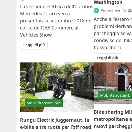
Washington
La versione elettrica dell'autobus
Peppe Croce
22
Mercedes Citaro verrà
Anche all'estero
presentata a settembre 2018 nel
problemi derivant
corso dell'IAA Commercial
parcheggio selvag
Vehicles Show.
condivise del bik
Leggi di più
flusso libero.
Leggi di più
Mobilità sostenibi
Mobilità sostenibile
Bike sharing Mil
metropolitana e
Rungu Electric Juggernaut, la
nuovi parcheggi
e-bike a tre ruote per l’off road