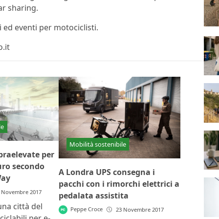
ar sharing.
ed eventi per motociclisti.
.it
le
Mobilità sostenibile
opraelevate per
turo secondo
A Londra UPS consegna i
Way
pacchi con i rimorchi elettrici a
 Novembre 2017
pedalata assistita
a città del
Peppe Croce
23 Novembre 2017
iclabili per e-