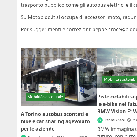
trasporto pubblico come gli autobus elettrici e il c
Su Motoblog.it si occupa di accessori moto, raduni 
Per suggerimenti e correzioni: peppe.croce@blogo
Mobilità sostenibi
Piste ciclabili s
Mobilità sostenibile
le e-bike nel fu
BMW Vision E³ 
A Torino autobus scontati e
Peppe Croce
23
bike e car sharing agevolato
per le aziende
BMW immagina un
futuro, con piste c