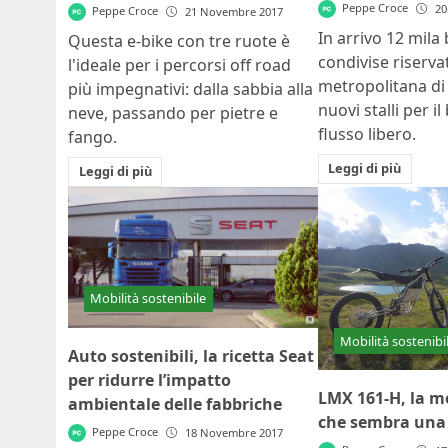
Peppe Croce
20
Peppe Croce
21 Novembre 2017
In arrivo 12 mila 
Questa e-bike con tre ruote è
condivise riservat
l'ideale per i percorsi off road
metropolitana di
più impegnativi: dalla sabbia alla
nuovi stalli per i
neve, passando per pietre e
flusso libero.
fango.
Leggi di più
Leggi di più
Mobilità sostenibile
Mobilità sostenibi
Auto sostenibili, la ricetta Seat
per ridurre l’impatto
LMX 161-H, la mo
ambientale delle fabbriche
che sembra una 
Peppe Croce
18 Novembre 2017