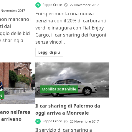
Peppe Croce
22 Novembre 2017
 Novembre 2017
Eni sperimenta una nuova
 non mancano i
benzina con il 20% di carburanti
i dal
verdi e inaugura con Fiat Enjoy
gio delle bici
Cargo, il car sharing dei furgoni
e sharing a
senza vincoli.
Leggi di più
Mobilità sostenibile
le
Il car sharing di Palermo da
ano nell’area
oggi arriva a Monreale
 arrivano
Peppe Croce
20 Novembre 2017
Il servizio di car sharing a