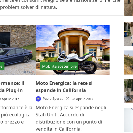
onalità e i consumi. Meglio se a emissioni zero. Perché
e problem solver di natura.
le
Mobilità sostenibile
rmance: il
Moto Energica: la rete si
ida Plug-in
espande in California
Paolo Sperati
8 Aprile 2017
28 Aprile 2017
rformance è la
Moto Energica si espande negli
a più ecologica
Stati Uniti. Accordo di
o prezzo e
distribuzione con un punto di
vendita in California.