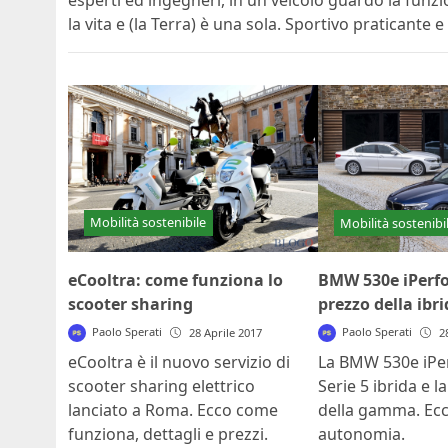
esperti ed ingegneri, in un veicolo guardo la funzi
la vita e (la Terra) è una sola. Sportivo praticante 
Mobilità sostenibile
Mobilità sostenibi
eCooltra: come funziona lo
BMW 530e iPerfo
scooter sharing
prezzo della ibr
Paolo Sperati
Paolo Sperati
28 Aprile 2017
2
eCooltra è il nuovo servizio di
La BMW 530e iPe
scooter sharing elettrico
Serie 5 ibrida e l
lanciato a Roma. Ecco come
della gamma. Ecc
funziona, dettagli e prezzi.
autonomia.