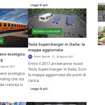
Leggi di più
Mobilità sostenibile
le
Tesla Supercharger in Italia: la
mappa aggiornata
eno ecologico
Paolo Sperati
26 Aprile 2017
ng
Entro il 2017 arriveranno nuovi
6 Aprile 2017
Tesla Supercharger in Italia. Ecco
reno ecologico
la mappa aggiornata dei punti di
nding che sta
carica.
e crescita in
Leggi di più