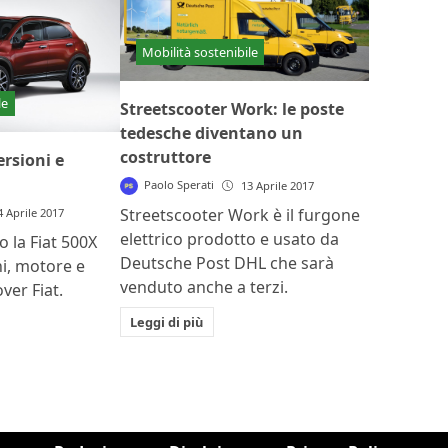
Mobilità sostenibile
le
Streetscooter Work: le poste
tedesche diventano un
costruttore
ersioni e
Paolo Sperati
13 Aprile 2017
Streetscooter Work è il furgone
4 Aprile 2017
elettrico prodotto e usato da
o la Fiat 500X
Deutsche Post DHL che sarà
ni, motore e
venduto anche a terzi.
ver Fiat.
Leggi di più