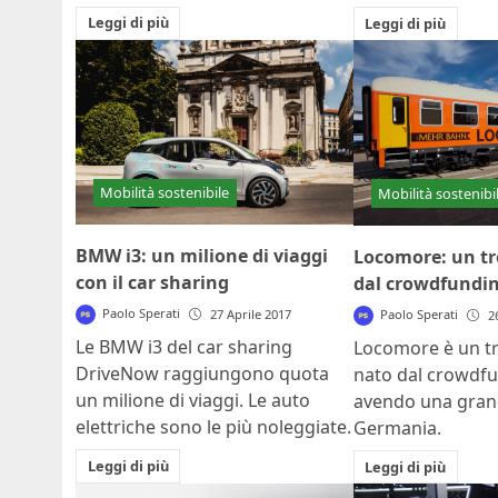
Leggi di più
Leggi di più
Mobilità sostenibile
Mobilità sostenibi
BMW i3: un milione di viaggi
Locomore: un tr
con il car sharing
dal crowdfundi
Paolo Sperati
Paolo Sperati
27 Aprile 2017
2
Le BMW i3 del car sharing
Locomore è un t
DriveNow raggiungono quota
nato dal crowdfu
un milione di viaggi. Le auto
avendo una grand
elettriche sono le più noleggiate.
Germania.
Leggi di più
Leggi di più