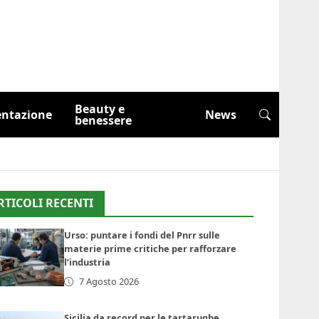
Beauty e
entazione
News
benessere
RTICOLI RECENTI
Urso: puntare i fondi del Pnrr sulle
materie prime critiche per rafforzare
l’industria
7 Agosto 2026
Sicilia da record per le tartarughe