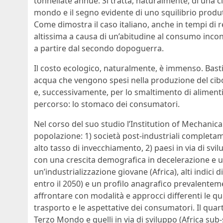
tonnellate annue. Si tratta, naturalmente, di una c
mondo e il segno evidente di uno squilibrio produtt
Come dimostra il caso italiano, anche in tempi di 
altissima a causa di un’abitudine al consumo incon
a partire dal secondo dopoguerra.
Il costo ecologico, naturalmente, è immenso. Basti p
acqua che vengono spesi nella produzione del cibo,
e, successivamente, per lo smaltimento di alimenti
percorso: lo stomaco dei consumatori.
Nel corso del suo studio l’Institution of Mechanica
popolazione: 1) società post-industriali completam
alto tasso di invecchiamento, 2) paesi in via di svilu
con una crescita demografica in decelerazione e un
un’industrializzazione giovane (Africa), alti indici
entro il 2050) e un profilo anagrafico prevalente
affrontare con modalità e approcci differenti le qu
trasporto e le aspettative dei consumatori. Il qua
Terzo Mondo e quelli in via di sviluppo (Africa sub-