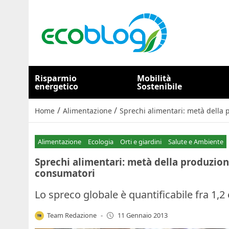
Risparmio
Mobilità
energetico
Sostenibile
/
/
Home
Alimentazione
Sprechi alimentari: metà della 
Alimentazione
Ecologia
Orti e giardini
Salute e Ambiente
Sprechi alimentari: metà della produzion
consumatori
Lo spreco globale è quantificabile fra 1,2 
Team Redazione
-
11 Gennaio 2013