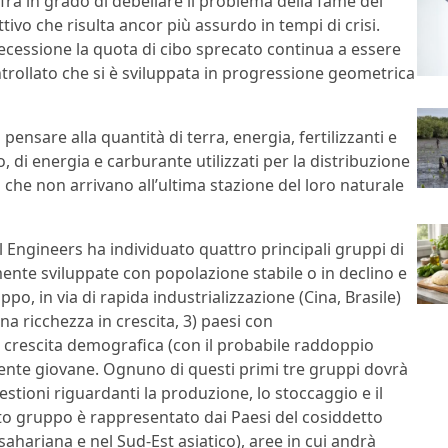
ifra in grado di debellare il problema della fame del
ivo che risulta ancor più assurdo in tempi di crisi.
recessione la quota di cibo sprecato continua a essere
trollato che si è sviluppata in progressione geometrica
ensare alla quantità di terra, energia, fertilizzanti e
 di energia e carburante utilizzati per la distribuzione
 che non arrivano all’ultima stazione del loro naturale
l Engineers ha individuato quattro principali gruppi di
ente sviluppate con popolazione stabile o in declino e
ppo, in via di rapida industrializzazione (Cina, Brasile)
a ricchezza in crescita, 3) paesi con
 di crescita demografica (con il probabile raddoppio
mente giovane. Ognuno di questi primi tre gruppi dovrà
estioni riguardanti la produzione, lo stoccaggio e il
rto gruppo è rappresentato dai Paesi del cosiddetto
sahariana e nel Sud-Est asiatico), aree in cui andrà