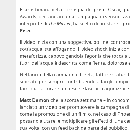
È la settimana della consegna dei premi Oscar, qu
Awards, per lanciare una campagna di sensibilizza
interprete di
The Master
, ha scelto di prestare il 
Peta
.
Il video inizia con una soggettiva, poi, nel controc
sott’acqua, sta affogando. Il video shock inizia con
metaforizza, capovolgendola l’agonia che tocca a un
fuori dall’acqua è descritta come “lenta, dolorosa e
Nel lancio della campagna di Peta, l’attore statuni
segnato per sempre contribuendo a fargli compier
famiglia catturare un pesce e lasciarlo agonizzare
Matt Damon
che la scorsa settimana – in concom
lanciato un video per promuovere la campagna di W
come la promozione di un film o, nel caso di Phoen
possano aiutare e moltiplicare gli effetti di una
sua volta, con un feed back da parte del pubblico. 