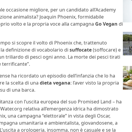
ale occasione migliore, per un candidato all’Academy
zione animalista? Joaquin Phoenix, formidabile
proprio volto e la propria voce alla campagna
Go Vegan
di
ampo si scopre il volto di Phoenix che, trattenuto
 la definizione di vocabolario di
suffocate
(soffocare) e
 triliardo di pesci ogni anno. La morte dei pesci tirati
 terrificante”.
tense ha ricordato un episodio dell’infanzia che lo ha
e la scelta di una
dieta vegana
: l’aver visto la propria
 su di una barca.
itanza con l’uscita europea del suo Promised Land – ha
ater.org relativa all’emergenza idrica ha dimostrato
ix, una campagna “elettorale” in vista degli Oscar,
 campagna umanitaria e ambientalista, giovandosene, a
L’uscita a orologeria, insomma, non è casuale e se la