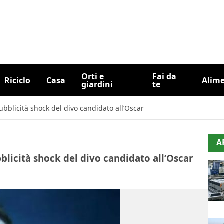
Orti e
Fai da
Riciclo
Casa
Alim
giardini
te
ubblicità shock del divo candidato all’Oscar
A
blicità shock del divo candidato all’Oscar