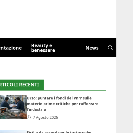
Beauty e
entazione
News
benessere
RTICOLI RECENTI
Urso: puntare i fondi del Pnrr sulle
materie prime critiche per rafforzare
l’industria
7 Agosto 2026
Sicilia da record per le tartarughe