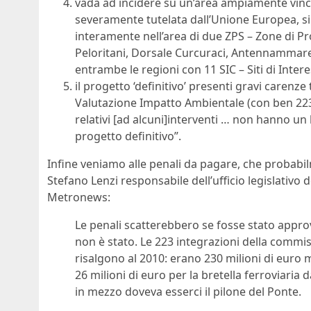
vada ad incidere su un’area ampiamente vincol
severamente tutelata dall’Unione Europea, si d
interamente nell’area di due ZPS – Zone di Pro
Peloritani, Dorsale Curcuraci, Antennammare e 
entrambe le regioni con 11 SIC – Siti di Inter
il progetto ‘definitivo’ presenti gravi carenz
Valutazione Impatto Ambientale (con ben 223 r
relativi [ad alcuni]interventi … non hanno un
progetto definitivo”.
Infine veniamo alle penali da pagare, che probab
Stefano Lenzi responsabile dell’ufficio legislativo 
Metronews:
Le penali scatterebbero se fosse stato appro
non è stato. Le 223 integrazioni della commis
risalgono al 2010: erano 230 milioni di euro 
26 milioni di euro per la bretella ferroviari
in mezzo doveva esserci il pilone del Ponte.