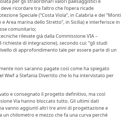
ata per gli straordinari valori paesaggistici e
eve ricordare tra l’altro che l’opera ricade
tezione Speciale (“Costa Viola”, in Calabria e dei “Monti
Area marina dello Stretto”, in Sicilia) e interferisce in
esse comunitario;
e tecniche rilevate già dalla Commissione VIA –
ichieste di integrazione), secondo cui: “gli studi
 livello di approfondimento tale per essere parte di un
ilmente non saranno pagate così come ha spiegato
del Wwf a Stefania Divertito che lo ha intervistato per
vato e consegnato il progetto definitivo, ma così
sione Via hanno bloccato tutto. Gli ultimi dati
ma vanno aggiunti altri tre anni di progettazione e
a da un chilometro e mezzo che fa una curva perché