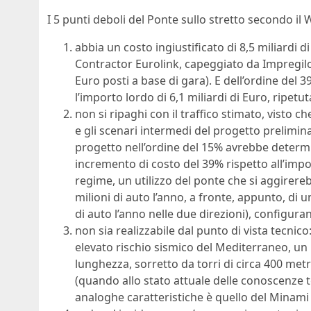
I 5 punti deboli del Ponte sullo stretto secondo il
abbia un costo ingiustificato di 8,5 miliardi d
Contractor Eurolink, capeggiato da Impregilo, h
Euro posti a base di gara). E dell’ordine del 3
l’importo lordo di 6,1 miliardi di Euro, ripetu
non si ripaghi con il traffico stimato, visto ch
e gli scenari intermedi del progetto prelimi
progetto nell’ordine del 15% avrebbe determi
incremento di costo del 39% rispetto all’impor
regime, un utilizzo del ponte che si aggirere
milioni di auto l’anno, a fronte, appunto, di 
di auto l’anno nelle due direzioni), configura
non sia realizzabile dal punto di vista tecnico:
elevato rischio sismico del Mediterraneo, un
lunghezza, sorretto da torri di circa 400 metr
(quando allo stato attuale delle conoscenze 
analoghe caratteristiche è quello del Minami