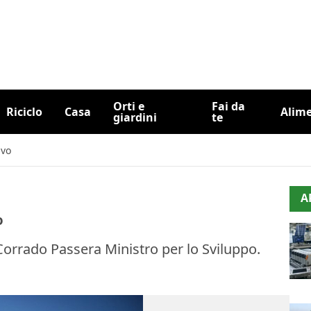
Orti e
Fai da
Riciclo
Casa
Alim
giardini
te
ivo
A
o
 Corrado Passera Ministro per lo Sviluppo.