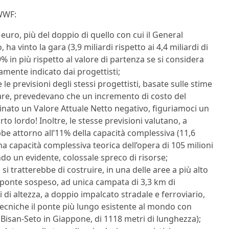
 WWF:
i euro, più del doppio di quello con cui il General
a vinto la gara (3,9 miliardi rispetto ai 4,4 miliardi di
9% in più rispetto al valore di partenza se si considera
tamente indicato dai progettisti;
e le previsioni degli stessi progettisti, basate sulle stime
nare, prevedevano che un incremento di costo del
nato un Valore Attuale Netto negativo, figuriamoci un
to lordo! Inoltre, le stesse previsioni valutano, a
bbe attorno all’11% della capacità complessiva (11,6
una capacità complessiva teorica dell’opera di 105 milioni
ndo un evidente, colossale spreco di risorse;
 si tratterebbe di costruire, in una delle aree a più alto
 ponte sospeso, ad unica campata di 3,3 km di
i di altezza, a doppio impalcato stradale e ferroviario,
tecniche il ponte più lungo esistente al mondo con
 Bisan-Seto in Giappone, di 1118 metri di lunghezza);