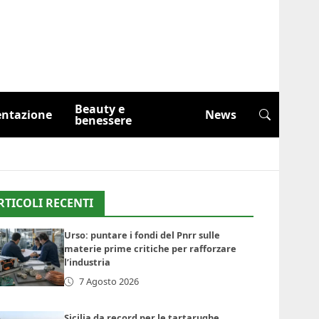
Beauty e
entazione
News
benessere
RTICOLI RECENTI
Urso: puntare i fondi del Pnrr sulle
materie prime critiche per rafforzare
l’industria
7 Agosto 2026
Sicilia da record per le tartarughe