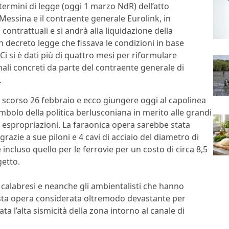
termini di legge (oggi 1 marzo NdR) dell’atto
 Messina e il contraente generale Eurolink, in
contrattuali e si andrà alla liquidazione della
 decreto legge che fissava le condizioni in base
 Ci si è dati più di quattro mesi per riformulare
ali concreti da parte del contraente generale di
.
lo scorso 26 febbraio e ecco giungere oggi al capolinea
imbolo della politica berlusconiana in merito alle grandi
e espropriazioni. La faraonica opera sarebbe stata
razie a sue piloni e 4 cavi di acciaio del diametro di
e incluso quello per le ferrovie per un costo di circa 8,5
getto.
 i calabresi e neanche gli ambientalisti che hanno
ta opera considerata oltremodo devastante per
a l’alta sismicità della zona intorno al canale di