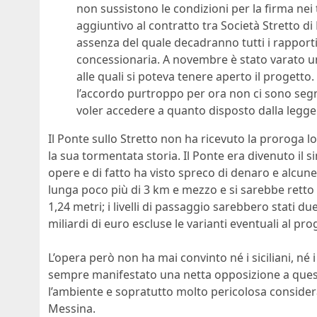
non sussistono le condizioni per la firma nei 
aggiuntivo al contratto tra Società Stretto di
assenza del quale decadranno tutti i rapporti 
concessionaria. A novembre è stato varato un
alle quali si poteva tenere aperto il progetto.
l’accordo purtroppo per ora non ci sono segn
voler accedere a quanto disposto dalla legge
Il Ponte sullo Stretto non ha ricevuto la proroga 
la sua tormentata storia. Il Ponte era divenuto il s
opere e di fatto ha visto spreco di denaro e alcun
lunga poco più di 3 km e mezzo e si sarebbe retto g
1,24 metri; i livelli di passaggio sarebbero stati du
miliardi di euro escluse le varianti eventuali al pro
L’opera però non ha mai convinto né i siciliani, né
sempre manifestato una netta opposizione a ques
l’ambiente e sopratutto molto pericolosa considerat
Messina.