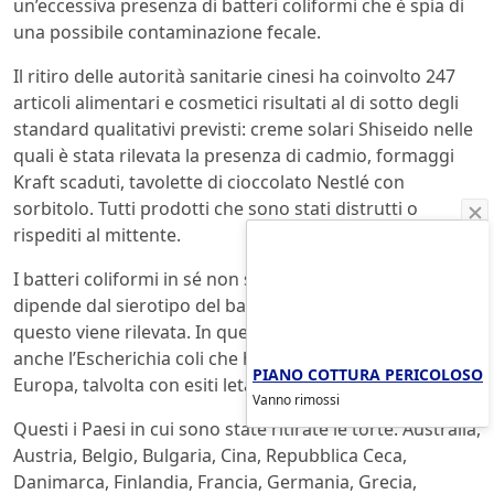
un’eccessiva presenza di batteri coliformi che è spia di
una possibile contaminazione fecale.
Il ritiro delle autorità sanitarie cinesi ha coinvolto 247
articoli alimentari e cosmetici risultati al di sotto degli
standard qualitativi previsti: creme solari Shiseido nelle
quali è stata rilevata la presenza di cadmio, formaggi
Kraft scaduti, tavolette di cioccolato Nestlé con
sorbitolo. Tutti prodotti che sono stati distrutti o
rispediti al mittente.
I batteri coliformi in sé non sono pericolosi, il pericolo
dipende dal sierotipo del batterio e dalla quantità che di
questo viene rilevata. In questa “famiglia” è presente
anche l’Escherichia coli che ha causato epidemie in
PIANO COTTURA PERICOLOSO
Europa, talvolta con esiti letali.
Vanno rimossi
Questi i Paesi in cui sono state ritirate le torte: Australia,
Austria, Belgio, Bulgaria, Cina, Repubblica Ceca,
Danimarca, Finlandia, Francia, Germania, Grecia,