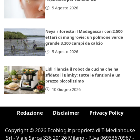
5 Agosto 2026
Neya riforesta il Madagascar con 2.500
ettari di mangrovie: un polmone verde
grande 3.300 campi da calcio
5 Agosto 2026
Lidl rilancia il robot da cucina che ha
sfidato il Bimby: tutte le funzioni a un
prezzo piccolissimo
10 Giugno 2026
Redazione
Disclaimer
Privacy Policy
Copyright © 2026 Ecoblog.it proprietà di T-Mediahouse
Srl - Viale Sarca 336 20126 Milano - P.Iva 06933670967 -