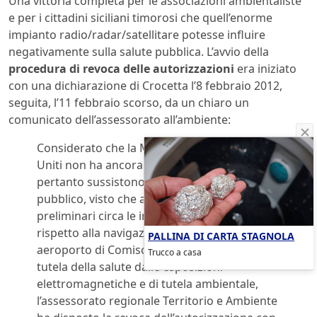
Una vittoria completa per le associazioni ambientaliste
e per i cittadini siciliani timorosi che quell’enorme
impianto radio/radar/satellitare potesse influire
negativamente sulla salute pubblica. L’avvio della
procedura di revoca delle autorizzazioni
era iniziato
con una dichiarazione di Crocetta l’8 febbraio 2012,
seguita, l’11 febbraio scorso, da un chiaro un
comunicato dell’assessorato all’ambiente:
Considerato che la Marina Militare degli Stati
Uniti non ha ancora sospeso i lavori e che
pertanto sussistono motivi di interesse
pubblico, visto che ad oggi mancano indagini
preliminari circa le interferenze del Muos
rispetto alla navigazione aerea relativa all’
PALLINA DI CARTA STAGNOLA
aeroporto di Comiso e studi in materia di
Trucco a casa
tutela della salute dalle esposizioni
elettromagnetiche e di tutela ambientale,
l’assessorato regionale Territorio e Ambiente