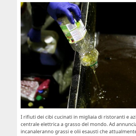
I rifiuti dei cibi cucinati in migliaia di ristoranti
centrale elettrica a grasso del mondo. Ad annuncia
incanaleranno grassi e olii esausti che attualmente