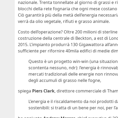
nazionale. Trenta tonnellate al giorno di grassi e 
blocchi della rete fognaria che ogni mese costano 1
Ciò garantirà più della metà dell’energia necessaria
verrà da olio vegetale, rifiuti e grasso animale.
Costo dell’operazione? Oltre 200 milioni di sterline
costruzione della centrale di Beckton, a est di Lo
2015. L’impianto produrrà 130 Gigawattora all’anno
sufficiente per rifornire 40mila edifici di medie di
Questo è un progetto win-win (una situazione 
scontenta nessuno, ndr): l’energia è rinnovabi
mercati tradizionali delle energie non rinnov
degli accumuli di grasso nelle fogne,
spiega
Piers Clark
, direttore commerciale di Tha
L’energia e il riscaldamento da noi prodotti 
sostenibili: si tratta di un bene per noi, per l’