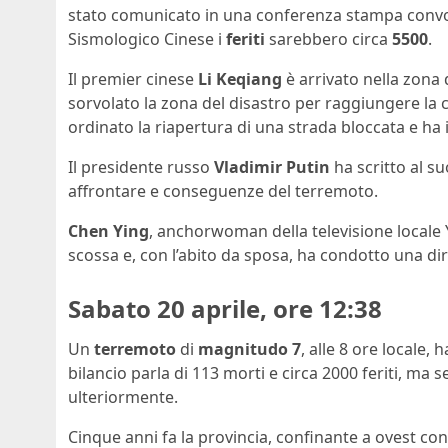
stato comunicato in una conferenza stampa convoc
Sismologico Cinese i
feriti
sarebbero circa
5500
.
Il premier cinese
Li Keqiang
è arrivato nella zona 
sorvolato la zona del disastro per raggiungere la c
ordinato la riapertura di una strada bloccata e ha 
Il presidente russo
Vladimir Putin
ha scritto al 
affrontare e conseguenze del terremoto.
Chen Ying
, anchorwoman della televisione locale 
scossa e, con l’abito da sposa, ha condotto una di
Sabato 20 aprile, ore 12:38
Un
terremoto
di
magnitudo 7
, alle 8 ore locale, 
bilancio parla di 113 morti e circa 2000 feriti, ma s
ulteriormente.
Cinque anni fa la provincia, confinante a ovest con