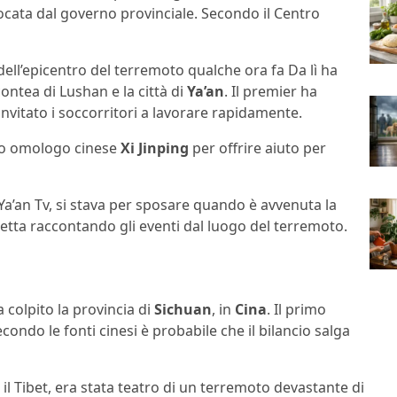
ata dal governo provinciale. Secondo il Centro
dell’epicentro del terremoto qualche ora fa Da lì ha
ontea di Lushan e la città di
Ya’an
. Il premier ha
invitato i soccorritori a lavorare rapidamente.
suo omologo cinese
Xi Jinping
per offrire aiuto per
Ya’an Tv, si stava per sposare quando è avvenuta la
retta raccontando gli eventi dal luogo del terremoto.
ha colpito la provincia di
Sichuan
, in
Cina
. Il primo
econdo le fonti cinesi è probabile che il bilancio salga
 il Tibet, era stata teatro di un terremoto devastante di