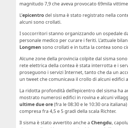
magnitudo 7,9 che aveva provocato 69mila vittime
L’
epicentro
del sisma è stato registrato nella cont
alcuni sono crollati.
I soccorritori stanno organizzando un ospedale d
personale medico per curare i feriti. L’attuale bilan
Longmen
sono crollati e in tutta la contea sono c
Alcune zone della provincia colpite dal sisma sono 
rete elettrica della contea è stata interrotta e i se
proseguono i servizi Internet, tanto che da un acc
un tweet che comunicava il crollo di alcuni edifici 
La ridotta profondità dell’epicentro del sisma ha a
mostrato numerosi edifici in rovina e alcuni villa
ultime due ore
(fra le 08:30 e le 10:30 ora italia
compresa fra 4,5 e 5 gradi della scala Richter.
Il sisma è stato avvertito anche a
Chengdu
, capol