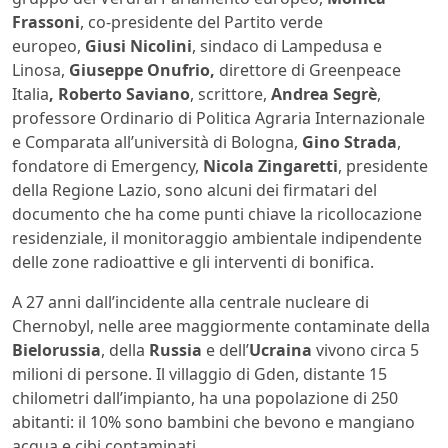
Frassoni
, co-presidente del Partito verde
europeo,
Giusi Nicolini
, sindaco di Lampedusa e
Linosa,
Giuseppe Onufrio,
direttore di Greenpeace
Italia
, Roberto Saviano
, scrittore,
Andrea Segrè
,
professore Ordinario di Politica Agraria Internazionale
e Comparata all’università di Bologna,
Gino Strada
,
fondatore di Emergency,
Nicola Zingaretti
, presidente
della Regione Lazio, sono alcuni dei firmatari del
documento che ha come punti chiave la ricollocazione
residenziale, il monitoraggio ambientale indipendente
delle zone radioattive e gli interventi di bonifica.
A 27 anni dall’incidente alla centrale nucleare di
Chernobyl, nelle aree maggiormente contaminate della
Bielorussia
, della
Russia
e dell’
Ucraina
vivono circa 5
milioni di persone. Il villaggio di Gden, distante 15
chilometri dall’impianto, ha una popolazione di 250
abitanti: il 10% sono bambini che bevono e mangiano
acqua e cibi contaminati.