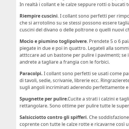
In realtà i collant e le calze seppure rotti o bucati 
Riempire cuscini
. I collant sono perfetti per rimp
che si arrotolino su se stessi possono essere taglia
cuscini del divano o delle poltrone o quelli nuovi 
Mocio e piumino toglipolvere
. Prendete 5 o 6 paia
piegate in due e poi in quattro. Legateli alla som
atttccare ad un bastone per pulire i pavimenti; se 
andrete a tagliare a frangia con le forbici.
Paracolpi.
I collant sono perfetti se usati come p
di tavoli, sedie, scrivanie, librerie ecc. Ringraziere
sugli angoli incriminati aderendo perfettamente e 
Spugnette per pulire
.Cucite a strati i calzini e ta
rettangolare. Sono ottime per pulire tutte le superf
Salsicciotto contro gli spifferi
. Che soddisfazione
coprente con tutte le calze rotte e ricavarne così u