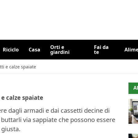
Orti e
Fai da
Riciclo
Casa
Alim
giardini
te
otti e calze spaiate
A
i e calze spaiate
e dagli armadi e dai cassetti decine di
he buttarli via sappiate che possono essere
 giusta.