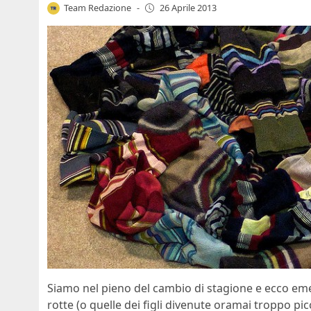
Team Redazione
-
26 Aprile 2013
Siamo nel pieno del cambio di stagione e ecco eme
rotte (o quelle dei figli divenute oramai troppo pi