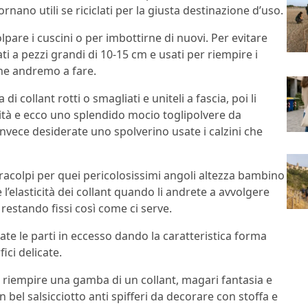
tornano utili se riciclati per la giusta destinazione d’uso.
olpare i cuscini o per imbottirne di nuovi. Per evitare
ti a pezzi grandi di 10-15 cm e usati per riempire i
che andremo a fare.
 di collant rotti o smagliati e uniteli a fascia, poi li
mità e ecco uno splendido mocio toglipolvere da
invece desiderate uno spolverino usate i calzini che
aracolpi per quei pericolosissimi angoli altezza bambino
te l’elasticità dei collant quando li andrete a avvolgere
restando fissi così come ci serve.
gliate le parti in eccesso dando la caratteristica forma
ici delicate.
 riempire una gamba di un collant, magari fantasia e
n bel salsicciotto anti spifferi da decorare con stoffa e