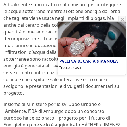
Attualmente sono in atto molte misure per proteggere
le acque sotterrane mentre si ottiene energia dall’erba
che tagliata viene usata negli impianti di biogas. Ma
anche dal centro della collina si ottengono interessanti
quantità di metano raccolto per effetto della
decomposizione . Il gas è sistematicamente raccolto da
molti anni e in dotazione alla vicina Aurubis AG. Le
infiltrazioni d’acqua dalla discarica e delle acque
sotterranee sono raccolte, purificate e smaltite. Altra
PALLINA DI CARTA STAGNOLA
energia è generata attraverso una pompa di calore che
Trucco a casa
serve il centro informazioni che sorge ai piedi della
collina e che ospita le sale interattive entro cui si
svolgono le presentazioni e divulgati i documentari sul
progetto.
Insieme al Ministero per lo sviluppo urbano e
l’Ambiente, l’IBA di Amburgo dopo un concorso
europeo ha selezionato il progetto per il futuro di
Energieberg che se lo è aggiudicato HÄFNER / JIMENEZ