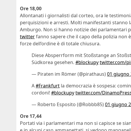
Ore 18,00
Allontanati i giornalisti dal corteo, ora le testimo
perquisizioni e arresti. Molti manifestanti stanno 
Amburgo. Non si hanno notizie dei parlamentari port
twitter
fanno sapere che il capo della polizia non è
forze dell’ordine è di totale chiusura.
Diese Absperrform mit Stoßstange an Stoßst
Südkorea gesehen.
#blockupy
twitter.com/p
— Piraten im Römer (@pirathaus)
01 giugno
A
#Frankfurt
la democrazia è sospesa: cominc
cordoni!
#blockupy
twitter.com/DinamoPres
— Roberto Esposito (@Robbb85)
01 giugno 
Ore 17,44
Portati via i parlamentari ma non si capisce se sian
e in alcuni caso ammanettati, si vedono manganelli. 