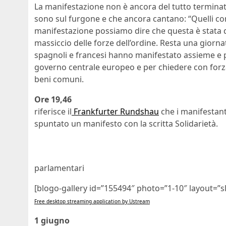
La manifestazione non è ancora del tutto terminata
sono sul furgone e che ancora cantano: “Quelli c
manifestazione possiamo dire che questa è stata de
massiccio delle forze dell’ordine. Resta una giornata
spagnoli e francesi hanno manifestato assieme e pa
governo centrale europeo e per chiedere con forza c
beni comuni.
Ore 19,46
riferisce il
Frankfurter Rundshau
che i manifestant
spuntato un manifesto con la scritta Solidarietà.
parlamentari
[blogo-gallery id=”155494″ photo=”1-10″ layout=”sl
Free desktop streaming application by Ustream
1 giugno