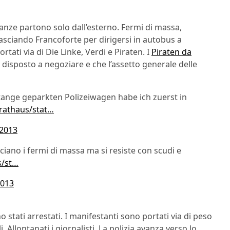
nianze partono solo dall’esterno. Fermi di massa,
lasciando Francoforte per dirigersi in autobus a
ati via di Die Linke, Verdi e Piraten. I
Piraten da
 disposto a negoziare e che l’assetto generale delle
ange geparkten Polizeiwagen habe ich zuerst in
irathaus/stat…
 2013
iano i fermi di massa ma si resiste con scudi e
s/st…
2013
o stati arrestati. I manifestanti sono portati via di peso
Allontanati i giornalisti. La polizia avanza verso lo