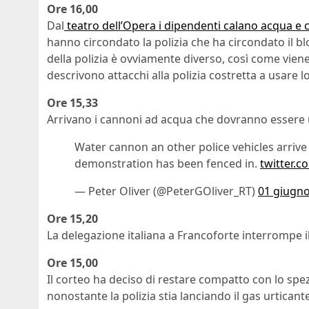
Ore 16,00
Dal
teatro dell’Opera i dipendenti calano acqua e 
hanno circondato la polizia che ha circondato il blo
della polizia è ovviamente diverso, così come viene 
descrivono attacchi alla polizia costretta a usare l
Ore 15,33
Arrivano i cannoni ad acqua che dovranno essere u
Water cannon an other police vehicles arrive
demonstration has been fenced in.
twitter.
— Peter Oliver (@PeterGOliver_RT)
01 giugn
Ore 15,20
La delegazione italiana a Francoforte interrompe i
Ore 15,00
Il corteo ha deciso di restare compatto con lo spe
nonostante la polizia stia lanciando il gas urticant