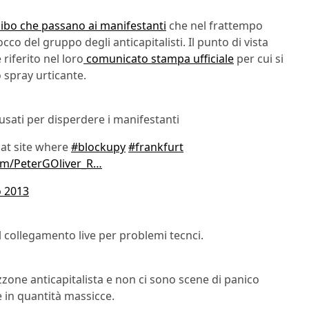
cibo che passano ai manifestanti
che nel frattempo
cco del gruppo degli anticapitalisti. Il punto di vista
riferito nel loro
comunicato stampa ufficiale
per cui si
o spray urticante.
sati per disperdere i manifestanti
 at site where
#blockupy
#frankfurt
com/PeterGOliver_R…
o 2013
l collegamento live per problemi tecnci.
zzone anticapitalista e non ci sono scene di panico
e in quantità massicce.