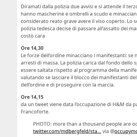
Diramati dalla polizia due avvisi e si attende il te
hanno mascherine e ombrelli a scudo e minacciano
considerato reato grave avere il viso coperto. Lo
polizia tedesca decise di passare all’assalto dei ma
costò cara
Ore 14,30
Le forze dell’ordine minacciano i manifestanti: se
arresti di massa. La polizia carica dal fondo dell
essere saltata rispetto al programma della manifes
valutando se lasciare il blocco dei manifestanti del
dell’ordine e di proseguire con la marcia.
Ore 14,15
da un tweet viene data l’occupazione di H&M da pa
Francoforte.
PHOTO: more than a thousand people are 
twitter.com/mdbergfeld/sta…
via @
occupym