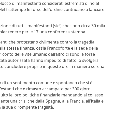
blocco di manifestanti considerati estremisti di no al
 Nel frattempo le forse dell’ordine contnuano a lanciare
zione di tutti i manifestanti (sic!) che sono circa 30 mila
voler tenere per le 17 una conferenza stampa.
stanti che protestano civilmente contro la tragedia
ella stessa finanza, ossia Francoforte e la sede della
conto delle vite umane; dall’altro ci sono le forze
tata autorizzata hanno impedito di fatto lo svolgersi
to concludere proprio in queste ore in maniera serena
to di un sentimento comune e spontaneo che si è
estanti che è rimasto accampato per 300 giorni
ito le loro politiche finanziarie mandando al collasso
una crisi che dalla Spagna, alla Francia, all’Italia e
 la sua dirompente fragilità.