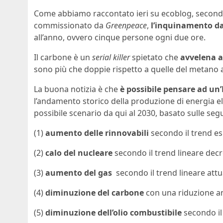
Come abbiamo raccontato ieri su ecoblog, secondo
commissionato da
Greenpeace
,
l’inquinamento da
all’anno, ovvero cinque persone ogni due ore.
Il carbone è un
serial killer
spietato che
avvelena a
sono più che doppie rispetto a quelle del metano a
La buona notizia è che
è possibile pensare ad un
l’andamento storico della produzione di energia e
possibile scenario da qui al 2030, basato sulle seg
(1)
aumento delle rinnovabili
secondo il trend es
(2)
calo del nucleare
secondo il trend lineare decr
(3)
aumento del gas
secondo il trend lineare attu
(4)
diminuzione del carbone
con una riduzione a
(5)
diminuzione dell’olio combustibile
secondo il 