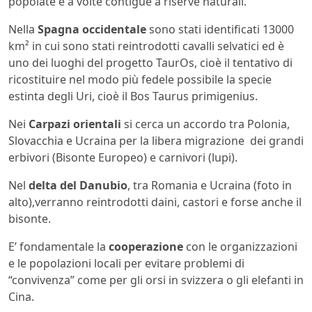
popolate e a volte contigue a riserve naturali.
Nella
Spagna occidentale
sono stati identificati 13000
km² in cui sono stati reintrodotti cavalli selvatici ed è
uno dei luoghi del progetto TaurOs, cioè il tentativo di
ricostituire nel modo più fedele possibile la specie
estinta degli Uri, cioè il Bos Taurus primigenius.
Nei
Carpazi orientali
si cerca un accordo tra Polonia,
Slovacchia e Ucraina per la libera migrazione dei grandi
erbivori (Bisonte Europeo) e carnivori (lupi).
Nel
delta del Danubio
, tra Romania e Ucraina (foto in
alto),verranno reintrodotti daini, castori e forse anche il
bisonte.
E’ fondamentale la
cooperazione
con le organizzazioni
e le popolazioni locali per evitare problemi di
“convivenza” come per gli orsi in svizzera o gli elefanti in
Cina.