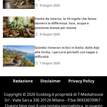
8 Giugno 2026
Piante da interno, le 10 regole che fanno
davvero la differenza: luce, acqua e
posizione stanza per stanza
8 Giugno 2026
Quindici itinerari in bici in Italia: dalle Alpi
alla Sicilia, i percorsi più belli con tappe e
difficoltà
7 Giugno 2026
Redazione
Disclaimer
Privacy Policy
Copyright © 2026 Ecoblog.it proprietà di T-Mediahouse
Srl - Viale Sarca 336 20126 Milano - P.Iva 06933670967 -
Questo blog non è una testata giornalistica, in quanto