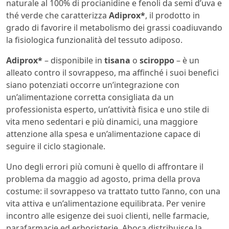
naturale al 100% di procianidine e fenoli da semi d’uva e
thé verde che caratterizza
Adiprox*
, il prodotto in
grado di favorire il metabolismo dei grassi coadiuvando
la fisiologica funzionalità del tessuto adiposo.
Adiprox*
– disponibile in
tisana
o
sciroppo
– è un
alleato contro il sovrappeso, ma affinché i suoi benefici
siano potenziati occorre un’integrazione con
un’alimentazione corretta consigliata da un
professionista esperto, un’attività fisica e uno stile di
vita meno sedentari e più dinamici, una maggiore
attenzione alla spesa e un’alimentazione capace di
seguire il ciclo stagionale.
Uno degli errori più comuni è quello di affrontare il
problema da maggio ad agosto, prima della prova
costume: il sovrappeso va trattato tutto l’anno, con una
vita attiva e un’alimentazione equilibrata. Per venire
incontro alle esigenze dei suoi clienti, nelle farmacie,
parafarmacie ed erboristerie, Aboca distribuisce la