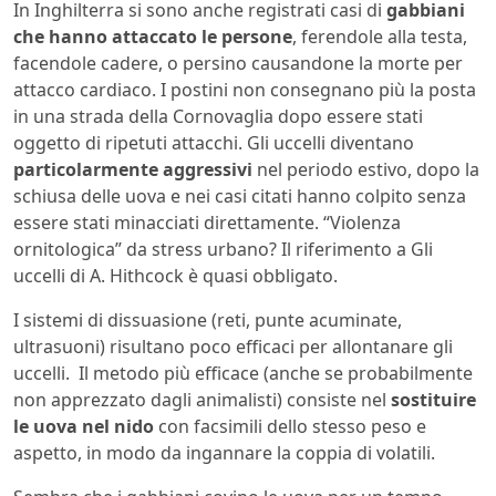
In Inghilterra si sono anche registrati casi di
gabbiani
che hanno attaccato le persone
, ferendole alla testa,
facendole cadere, o persino causandone la morte per
attacco cardiaco. I postini non consegnano più la posta
in una strada della Cornovaglia dopo essere stati
oggetto di ripetuti attacchi. Gli uccelli diventano
particolarmente aggressivi
nel periodo estivo, dopo la
schiusa delle uova e nei casi citati hanno colpito senza
essere stati minacciati direttamente. “Violenza
ornitologica” da stress urbano? Il riferimento a Gli
uccelli di A. Hithcock è quasi obbligato.
I sistemi di dissuasione (reti, punte acuminate,
ultrasuoni) risultano poco efficaci per allontanare gli
uccelli. Il metodo più efficace (anche se probabilmente
non apprezzato dagli animalisti) consiste nel
sostituire
le uova nel nido
con facsimili dello stesso peso e
aspetto, in modo da ingannare la coppia di volatili.