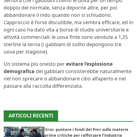
Sembra che i gabbiani covino le uova per un tempo
doppio del normale, senza deporne altre, per poi
abbandonare il nido quando non si schiudono.
L’approccio è forse discutibile, ma sembra efficace, ed in
ogni caso ha dato vita a borse di studio universitarie e
attività commerciali: le uova finte sono vendute a 1,25
sterline la terna (i gabbiani di solito depongono tre
uova per stagione).
Un sistema più onesto per
evitare l’esplosione
demografica
dei gabbiani consisterebbe naturalmente
nel non sprecare o abbandonare cibo all’aperto e nel
passare alla raccolta differenziata.
ARTICOLI RECENTI
Urso: puntare i fondi del Pnrr sulle materie
prime critiche per rafforzare l’industria