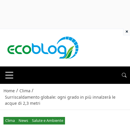
×
/
/
Home
Clima
Surriscaldamento globale: ogni grado in più innalzerà le
acque di 2,3 metri
Clima
News
Salute e Ambiente