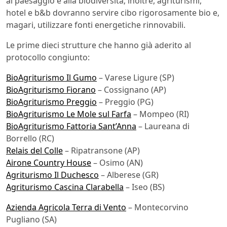
al paesaggio e alla biodiversità; inoltre, agriturismi,
hotel e b&b dovranno servire cibo rigorosamente bio e,
magari, utilizzare fonti energetiche rinnovabili.
Le prime dieci strutture che hanno già aderito al
protocollo congiunto:
BioAgriturismo Il Gumo
– Varese Ligure (SP)
BioAgriturismo Fiorano
– Cossignano (AP)
BioAgriturismo Preggio
– Preggio (PG)
BioAgriturismo Le Mole sul Farfa
– Mompeo (RI)
BioAgriturismo Fattoria Sant’Anna
– Laureana di
Borrello (RC)
Relais del Colle
– Ripatransone (AP)
Airone Country House
– Osimo (AN)
Agriturismo Il Duchesco
– Alberese (GR)
Agriturismo Cascina Clarabella
– Iseo (BS)
Azienda Agricola Terra di Vento
– Montecorvino
Pugliano (SA)