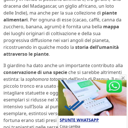
dracena del Madagascar, un giglio africano, un loto
delle Indie), ma anche per la sua collezione di
piante
alimentari
. Per ognuna di esse (cacao, caffè, canna da
zucchero, banana, agrumi) è fornita una bella
mappa
dei luoghi originari di coltivazione e della sua
progressiva diffusione nei vari angoli del pianeta,
ricostruendo in qualche modo la
storia dell’umanità
attraverso le piante
.
Il giardino ha dato anche un importante contributo alla
conservazione di una specie
che si sarebbe altrimenti
estinta: la
sophomora totomiro
dell’isola di Pasqua. Il suo
piccolo tronco era usato dagli abitanti locali per
intagliare statuette e oggetti cerimoniali. Il numero di
esemplari si ridusse nel XIX secolo per il pascolo
intensivo sull’Isola al punto che rimase un solo
esemplare, estintosi verso la metà del XX secolo
(2)
. Per
SPUNTE WHATSAPP
fortuna erano stati presi rami da quest’ultimo alberello,
Cosa cambia
poi trapiantati nelle serre di varie università. Il giardino