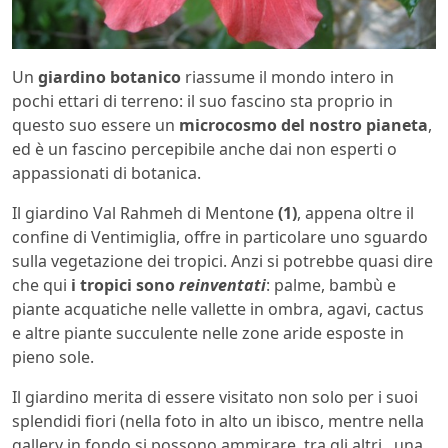
Un
giardino botanico
riassume il mondo intero in
pochi ettari di terreno: il suo fascino sta proprio in
questo suo essere un
microcosmo del nostro pianeta
,
ed è un fascino percepibile anche dai non esperti o
appassionati di botanica.
Il giardino Val Rahmeh di Mentone
(1)
, appena oltre il
confine di Ventimiglia, offre in particolare uno sguardo
sulla vegetazione dei tropici. Anzi si potrebbe quasi dire
che qui
i tropici sono
reinventati
: palme, bambù e
piante acquatiche nelle vallette in ombra, agavi, cactus
e altre piante succulente nelle zone aride esposte in
pieno sole.
Il giardino merita di essere visitato non solo per i suoi
splendidi fiori (nella foto in alto un ibisco, mentre nella
gallery in fondo si possono ammirare, tra gli altri, una