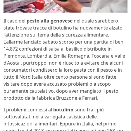
Il caso del
pesto alla genovese
nel quale sarebbero
state trovate tracce di botulino ha nuovamente alzato
l’attenzione sul tema della sicurezza alimentare.
L’allarme lanciato sabato scorso per una partita di ben
14.872 confezioni di salsa al basilico distribuite in
Piemonte, Lombardia, Emilia Romagna, Toscana e Valle
d’Aosta , purtroppo, non è riuscito a evitare che alcuni
consumatori condissero la loro pasta con il pesto e in
tutto il Nord Italia oltre cento persone si sono fatte
visitare dopo avere accusato problemi o a scopo
puramente cautelativo, dopo aver mangiato il pesto
prodotto dalla fabbrica Bruzzone e Ferrari.
I problemi connessi al
botulino
sono fra i più
sottovalutati nella variegata casistica delle
intossicazioni alimentari. Eppure in Italia, nel primo
semestre del 2013, ne sono stati segnalati ben 268, un