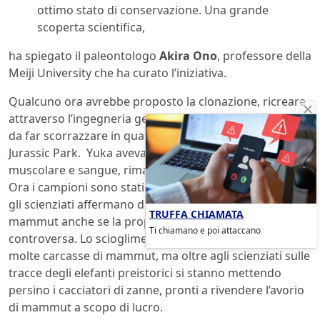
ottimo stato di conservazione. Una grande
scoperta scientifica,
ha spiegato il paleontologo
Akira Ono
, professore della
Meiji University che ha curato l’iniziativa.
Qualcuno ora avrebbe proposto la clonazione, ricreare
attraverso l’ingegneria genetica un cucciolo di mammut
da far scorrazzare in qualche parco naturale in stile
Jurassic Park. Yuka aveva ancora peli, tessuto
muscolare e sangue, rimasti ibernati sotto il ghiaccio.
Ora i campioni sono stati inviati in
Corea del Sud
dove
gli scienziati affermano di volerli utilizzare per clonare il
TRUFFA CHIAMATA
mammut anche se la proposta viene considerata molto
Ti chiamano e poi attaccano
controversa. Lo scioglimento dei ghiacciai sta rivelando
molte carcasse di mammut, ma oltre agli scienziati sulle
tracce degli elefanti preistorici si stanno mettendo
persino i cacciatori di zanne, pronti a rivendere l’avorio
di mammut a scopo di lucro.