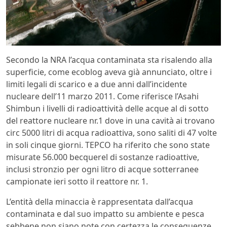
Secondo la NRA l’acqua contaminata sta risalendo alla
superficie, come ecoblog aveva già annunciato, oltre i
limiti legali di scarico e a due anni dall’incidente
nucleare dell’11 marzo 2011. Come riferisce l’Asahi
Shimbun i livelli di radioattività delle acque al di sotto
del reattore nucleare nr.1 dove in una cavità ai trovano
circ 5000 litri di acqua radioattiva, sono saliti di 47 volte
in soli cinque giorni. TEPCO ha riferito che sono state
misurate 56.000 becquerel di sostanze radioattive,
inclusi stronzio per ogni litro di acque sotterranee
campionate ieri sotto il reattore nr. 1.
L’entità della minaccia è rappresentata dall’acqua
contaminata e dal suo impatto su ambiente e pesca
sebbene non siano note con certezza le conseguenze.