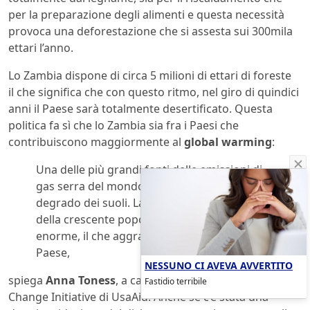
per la preparazione degli alimenti e questa necessità
provoca una deforestazione che si assesta sui 300mila
ettari l’anno.
Lo Zambia dispone di circa 5 milioni di ettari di foreste
il che significa che con questo ritmo, nel giro di quindici
anni il Paese sarà totalmente desertificato. Questa
politica fa sì che lo Zambia sia fra i Paesi che
contribuiscono maggiormente al
global warming
:
Una delle più grandi fonti delle emissioni di
gas serra del mondo è la deforestazione ed il
degrado dei suoli. La domanda di carbone
della crescente popolazione urbana è
enorme, il che aggrava la deforestazione nel
Paese,
NESSUNO CI AVEVA AVVERTITO
spiega
Anna Toness
, a capo del team di Global Climate
Fastidio terribile
Change Initiative di UsaAid. Anche se c’è stata una