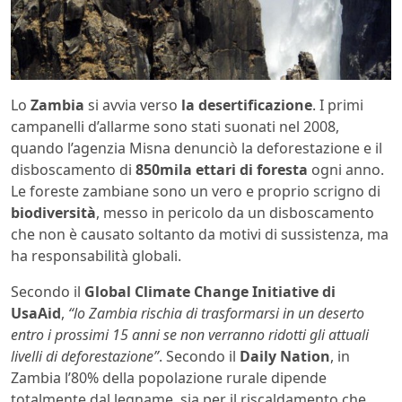
Lo
Zambia
si avvia verso
la desertificazione
. I primi
campanelli d’allarme sono stati suonati nel 2008,
quando l’agenzia Misna denunciò la deforestazione e il
disboscamento di
850mila ettari di foresta
ogni anno.
Le foreste zambiane sono un vero e proprio scrigno di
biodiversità
, messo in pericolo da un disboscamento
che non è causato soltanto da motivi di sussistenza, ma
ha responsabilità globali.
Secondo il
Global Climate Change Initiative di
UsaAid
,
“lo Zambia rischia di trasformarsi in un deserto
entro i prossimi 15 anni se non verranno ridotti gli attuali
livelli di deforestazione”
. Secondo il
Daily Nation
, in
Zambia l’80% della popolazione rurale dipende
totalmente dal legname, sia per il riscaldamento che