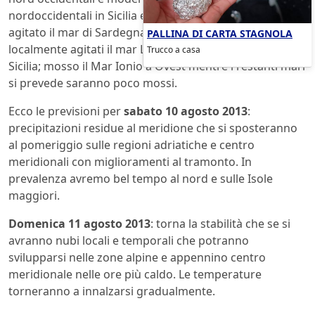
nordoccidentali in Sicilia e regioni tirreniche. Molto
agitato il mar di Sardegna mentre da molto mossi a
PALLINA DI CARTA STAGNOLA
localmente agitati il mar Ligure, il Tirreno e stretto di
Trucco a casa
Sicilia; mosso il Mar Ionio a Ovest mentre i restanti mari
si prevede saranno poco mossi.
Ecco le previsioni per
sabato 10 agosto 2013
:
precipitazioni residue al meridione che si sposteranno
al pomeriggio sulle regioni adriatiche e centro
meridionali con miglioramenti al tramonto. In
prevalenza avremo bel tempo al nord e sulle Isole
maggiori.
Domenica 11 agosto 2013
: torna la stabilità che se si
avranno nubi locali e temporali che potranno
svilupparsi nelle zone alpine e appennino centro
meridionale nelle ore più caldo. Le temperature
torneranno a innalzarsi gradualmente.