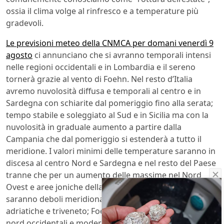
ossia il clima volge al rinfresco e a temperature più
gradevoli.
Le previsioni meteo della CNMCA per domani venerdì 9
agosto
ci annunciano che si avranno temporali intensi
nelle regioni occidentali e in Lombardia e il sereno
tornerà grazie al vento di Foehn. Nel resto d’Italia
avremo nuvolosità diffusa e temporali al centro e in
Sardegna con schiarite dal pomeriggio fino alla serata;
tempo stabile e soleggiato al Sud e in Sicilia ma con la
nuvolosità in graduale aumento a partire dalla
Campania che dal pomeriggio si estenderà a tutto il
meridione. I valori minimi delle temperature saranno in
discesa al centro Nord e Sardegna e nel resto del Paese
tranne che per un aumento delle massime nel Nord
Ovest e aree joniche della Calabria. Veniamo ai venti che
saranno deboli meridionali sulla regioni ioniche,
adriatiche e triveneto; Foehn moderato per le regioni
nord occidentali e moderato occidentali e