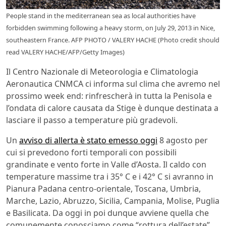
People stand in the mediterranean sea as local authorities have
forbidden swimming following a heavy storm, on July 29, 2013 in Nice,
southeastern France. AFP PHOTO / VALERY HACHE (Photo credit should
read VALERY HACHE/AFP/Getty Images)
Il Centro Nazionale di Meteorologia e Climatologia
Aeronautica CNMCA ci informa sul clima che avremo nel
prossimo week end: rinfrescherà in tutta la Penisola e
l’ondata di calore causata da Stige è dunque destinata a
lasciare il passo a temperature più gradevoli.
Un
avviso di allerta è stato emesso oggi
8 agosto per
cui si prevedono forti temporali con possibili
grandinate e vento forte in Valle d’Aosta. Il caldo con
temperature massime tra i 35° C e i 42° C si avranno in
Pianura Padana centro-orientale, Toscana, Umbria,
Marche, Lazio, Abruzzo, Sicilia, Campania, Molise, Puglia
e Basilicata. Da oggi in poi dunque avviene quella che
comunemente conosciamo come “rottura dell’estate”,