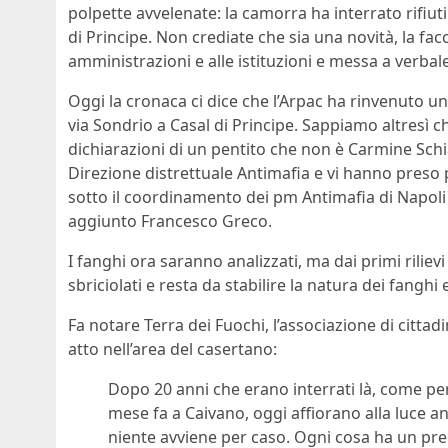
polpette avvelenate: la camorra ha interrato rifiuti 
di Principe. Non crediate che sia una novità, la fa
amministrazioni e alle istituzioni e messa a verbale
Oggi la cronaca ci dice che l’Arpac ha rinvenuto una
via Sondrio a Casal di Principe. Sappiamo altresì
dichiarazioni di un pentito che non è Carmine Sch
Direzione distrettuale Antimafia e vi hanno preso pa
sotto il coordinamento dei pm Antimafia di Napoli
aggiunto Francesco Greco.
I fanghi ora saranno analizzati, ma dai primi rilie
sbriciolati e resta da stabilire la natura dei fanghi
Fa notare Terra dei Fuochi, l’associazione di citta
atto nell’area del casertano:
Dopo 20 anni che erano interrati là, come per
mese fa a Caivano, oggi affiorano alla luce anc
niente avviene per caso. Ogni cosa ha un prec