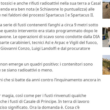
tossici e anche rifiuti radioattivi nella sua terra a Casal
ccenda era ben nota (e Schiavone lo puntualizza) alle
 nei faldoni dei processi Spartacus I e Spartacus II.
 serie di fusti contenenti fanghi a circa 9 metri sotto
 che questo intervento era stato programmato dopo le
iavone. Le operazioni di scavo sono condotte dalla DIA
rte carabinieri, tecnici Asl e Arpac e Vigili del fuoco,
 Giovanni Conzo, Luigi Landolfi e dal procuratore
vi non emerge un quadri positivo: i contenitori sono
 e se siano radioattivi o meno.
dini che si batte da anni contro l’inquinamento ancora in
 magia, così come per i fusti rinvenuti qualche
he i fusti di Casale di Principe. In terra di lavoro
iso significato. Ora la domanda è. Cosa c’è