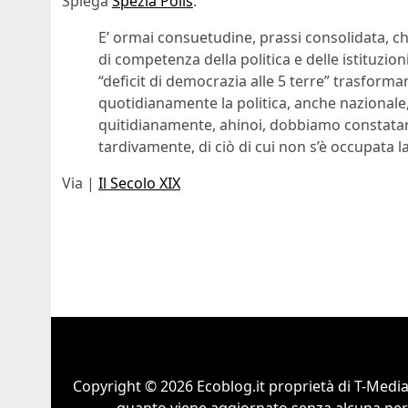
Spiega
Spezia Polis
:
E’ ormai consuetudine, prassi consolidata, c
di competenza della politica e delle istituzio
“deficit di democrazia alle 5 terre” trasform
quotidianamente la politica, anche nazionale,
quitidianamente, ahinoi, dobbiamo constatar
tardivamente, di ciò di cui non s’è occupata la
Via |
Il Secolo XIX
Copyright © 2026 Ecoblog.it proprietà di T-Mediah
quanto viene aggiornato senza alcuna perio