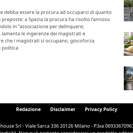
he debba essere la procura ad occuparsi di quanto
ni preposte: a Spezia la procura ha risolto l’annoso
andolo in “associazione per delinquere;
 lamenta le ingerenze dei magistrati e
e che i magistrati si occupano, giocoforza
 politica.
Redazione
Disclaimer
Privacy Policy
ouse Srl - Viale Sarca 336 20126 Milano - P.Iva 06933670967
dicità. Non può pertanto considerarsi un prodotto editorial