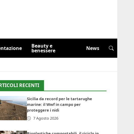
Beauty e
entazione
News
benessere
RTICOLI RECENTI
Sicilia da record per le tartarughe
marine: il Wwf in campo per
proteggere i nidi
7 Agosto 2026
Bioplastiche compostabili, il riciclo in