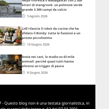
Neya riforesta il Madagascar con 2.500
ettari di mangrovie: un polmone verde
grande 3.300 campi da calcio
5 Agosto 2026
Lidl rilancia il robot da cucina che ha
sfidato il Bimby: tutte le funzioni a un
prezzo piccolissimo
10 Giugno 2026
Ansia nei cani, lo studio su 43 mila
animali: perché quasi tutti hanno
almeno un trigger di paura
8 Giugno 2026
 - Questo blog non è una testata giornalistica, in
e ai sensi della legge n. 62 del 07.03.2001