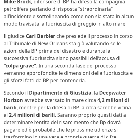
Mike Brock
, difensore di BP, ha difeso la compagnia
petrolifera parlando di risposta “straordinaria”
all’incidente e sottolineando come non sia stata in alcun
modo travisata la fuoriuscita di greggio in alto mare.
Il giudice
Carl Barbier
che presiede il processo in corso
al Tribunale di New Orleans sta già valutando se le
azioni della BP prima del disastro e durante la
successiva fuoriuscita siano passibili dell’accusa di
“colpa grave”
. In una seconda fase del processo
verranno approfondite le dimensioni della fuoriuscita e
gli sforzi fatti da BP per contenerla.
Secondo il
Dipartimento di Giustizia
, la
Deepwater
Horizon
avrebbe sversato in mare circa
4,2 milioni di
barili
, mentre per la difesa di BP la cifra sarebbe vicina
ai
2,4 milioni di barili
. Saranno proprio questi dati a
determinare l’entità del risarcimento che Bp dovrà
pagare ed è probabile che le prossime udienze si
trasformino in una vera e propria guerra di cifre.