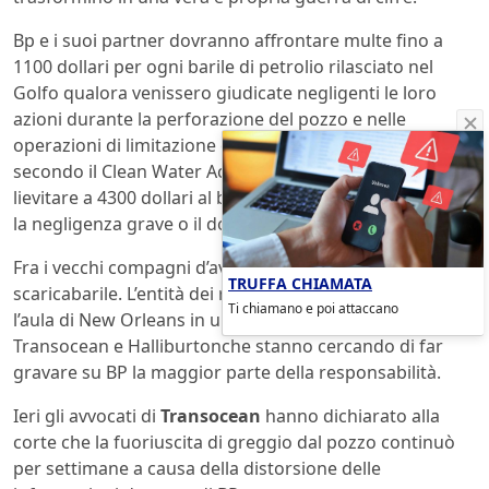
Bp e i suoi partner dovranno affrontare multe fino a
1100 dollari per ogni barile di petrolio rilasciato nel
Golfo qualora venissero giudicate negligenti le loro
azioni durante la perforazione del pozzo e nelle
operazioni di limitazione dei danni dell’incidente. Ma,
secondo il Clean Water Act, le ammende potranno
lievitare a 4300 dollari al barile qualora venisse provata
la negligenza grave o il dolo.
Fra i vecchi compagni d’avventura ormai si gioca allo
TRUFFA CHIAMATA
scaricabarile. L’entità dei risarcimenti ha trasformato
Ti chiamano e poi attaccano
l’aula di New Orleans in un nido di vipere, con
Transocean e Halliburtonche stanno cercando di far
gravare su BP la maggior parte della responsabilità.
Ieri gli avvocati di
Transocean
hanno dichiarato alla
corte che la fuoriuscita di greggio dal pozzo continuò
per settimane a causa della distorsione delle